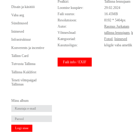
Pealkiri:
Tallinna lennujaam
Disain ja käsitöö
Loomise kuupäev:
29.02.2024
Faili suurus:
16.45MB
Vaba aeg
Resolutsioon:
8192 * 5464px
Sündmused
Autor:
Rasmus Jurkatam
Inimesed
Võtmesõnad:
tallinna lennujaam
,
l
Kategooriad:
Fotod
,
Inimesed
Infrastruktuur
Kasutusõigus:
kõigile vaba ametlik
Konverents ja incentive
Tallinn Card
Faili info / EXIF
Tutvusta Tallinna
Tallinna Kuklifest
Teneti võttepaigad
Tallinnas
Minu album
Logi sisse