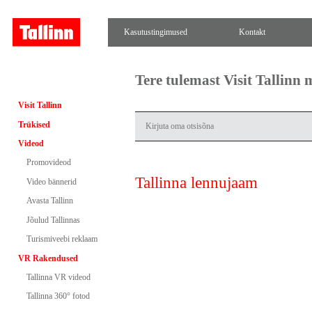
Kasutustingimused
Kontakt
Tere tulemast Visit Tallinn
Visit Tallinn
Trükised
Videod
Promovideod
Tallinna lennujaam
Video bännerid
Avasta Tallinn
Jõulud Tallinnas
Turismiveebi reklaam
VR Rakendused
Tallinna VR videod
Tallinna 360° fotod