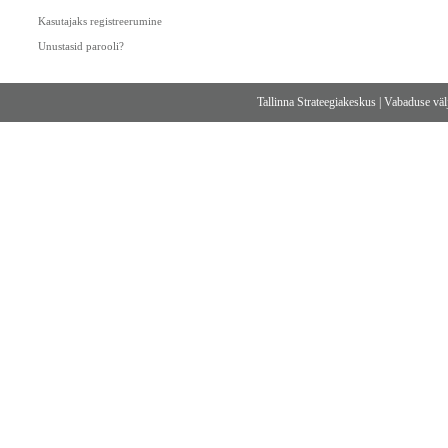
Kasutajaks registreerumine
Unustasid parooli?
Tallinna Strateegiakeskus
|
Vabaduse välj