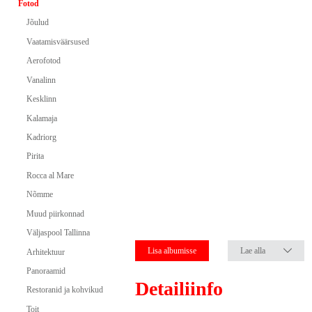
Fotod
Jõulud
Vaatamisväärsused
Aerofotod
Vanalinn
Kesklinn
Kalamaja
Kadriorg
Pirita
Rocca al Mare
Nõmme
Muud piirkonnad
Väljaspool Tallinna
Lisa albumisse
Lae alla
Arhitektuur
Panoraamid
Detailiinfo
Restoranid ja kohvikud
Toit