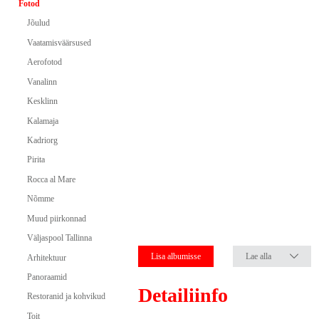
Fotod
Jõulud
Vaatamisväärsused
Aerofotod
Vanalinn
Kesklinn
Kalamaja
Kadriorg
Pirita
Rocca al Mare
Nõmme
Muud piirkonnad
Väljaspool Tallinna
Lisa albumisse
Lae alla
Arhitektuur
Panoraamid
Detailiinfo
Restoranid ja kohvikud
Toit