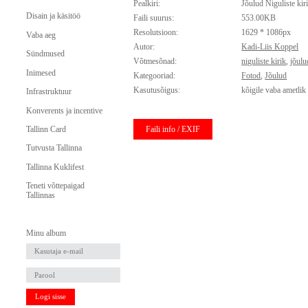
Pealkiri:
Jõulud Niguliste kir
Disain ja käsitöö
Faili suurus:
553.00KB
Resolutsioon:
1629 * 1086px
Vaba aeg
Autor:
Kadi-Liis Koppel
Sündmused
Võtmesõnad:
niguliste kirik
,
jõulu
Inimesed
Kategooriad:
Fotod
,
Jõulud
Kasutusõigus:
kõigile vaba ametlik
Infrastruktuur
Konverents ja incentive
Faili info / EXIF
Tallinn Card
Tutvusta Tallinna
Tallinna Kuklifest
Teneti võttepaigad
Tallinnas
Minu album
Logi sisse