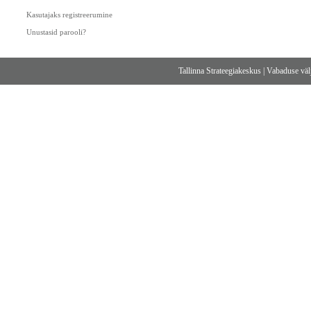
Kasutajaks registreerumine
Unustasid parooli?
Tallinna Strateegiakeskus
|
Vabaduse välj