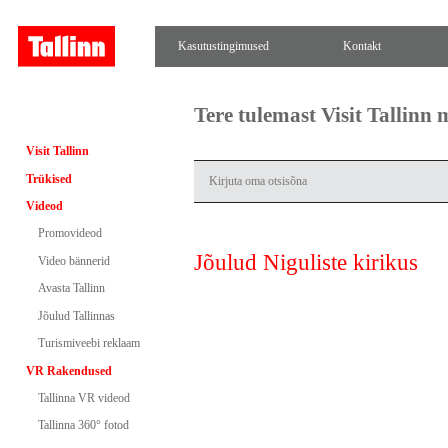
Kasutustingimused
Kontakt
Tere tulemast Visit Tallinn
Visit Tallinn
Trükised
Videod
Promovideod
Jõulud Niguliste kirikus
Video bännerid
Avasta Tallinn
Jõulud Tallinnas
Turismiveebi reklaam
VR Rakendused
Tallinna VR videod
Tallinna 360° fotod