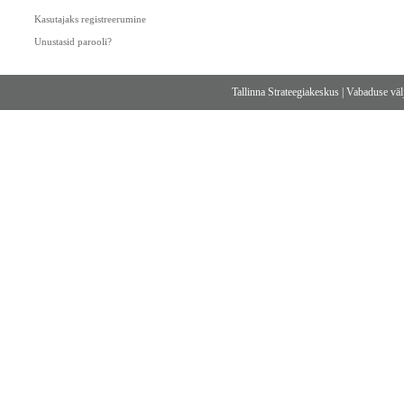
Kasutajaks registreerumine
Unustasid parooli?
Tallinna Strateegiakeskus
|
Vabaduse välj