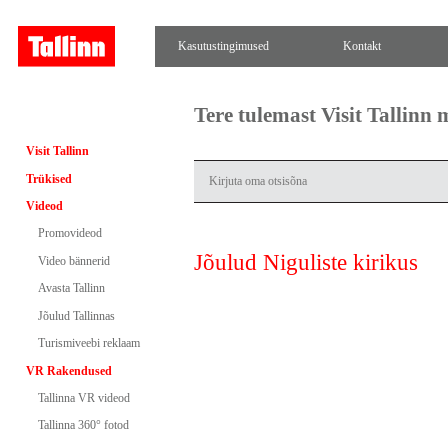
Kasutustingimused
Kontakt
Tere tulemast Visit Tallinn
Visit Tallinn
Trükised
Videod
Promovideod
Jõulud Niguliste kirikus
Video bännerid
Avasta Tallinn
Jõulud Tallinnas
Turismiveebi reklaam
VR Rakendused
Tallinna VR videod
Tallinna 360° fotod