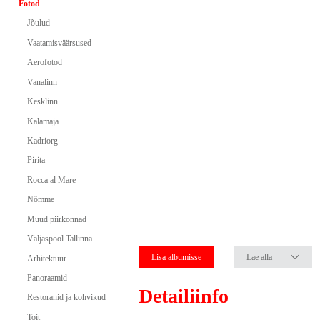
Fotod
Jõulud
Vaatamisväärsused
Aerofotod
Vanalinn
Kesklinn
Kalamaja
Kadriorg
Pirita
Rocca al Mare
Nõmme
Muud piirkonnad
Väljaspool Tallinna
Lisa albumisse
Lae alla
Arhitektuur
Panoraamid
Detailiinfo
Restoranid ja kohvikud
Toit