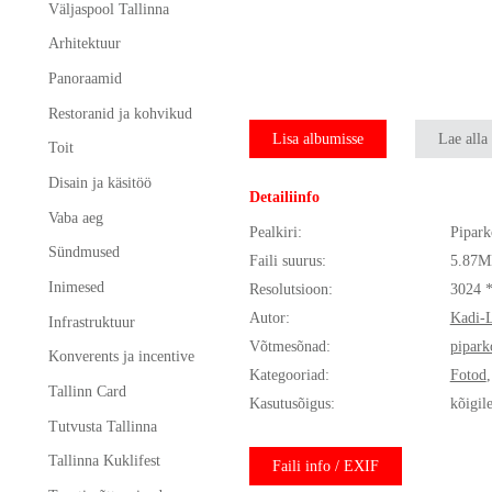
Väljaspool Tallinna
Arhitektuur
Panoraamid
Restoranid ja kohvikud
Lisa albumisse
Lae alla
Toit
Disain ja käsitöö
Detailiinfo
Vaba aeg
Pealkiri:
Pipark
Sündmused
Faili suurus:
5.87M
Inimesed
Resolutsioon:
3024 
Autor:
Kadi-L
Infrastruktuur
Võtmesõnad:
pipark
Konverents ja incentive
Kategooriad:
Fotod
Tallinn Card
Kasutusõigus:
kõigil
Tutvusta Tallinna
Tallinna Kuklifest
Faili info / EXIF