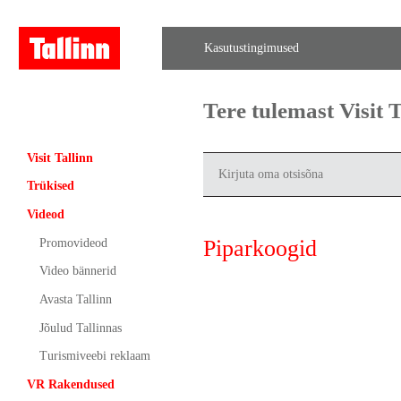
Kasutustingimused
Tere tulemast Visit
Visit Tallinn
Trükised
Videod
Piparkoogid
Promovideod
Video bännerid
Avasta Tallinn
Jõulud Tallinnas
Turismiveebi reklaam
VR Rakendused