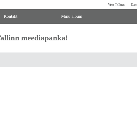
Visit Tallinn
Kaa
Kontakt
Minu album
 Tallinn meediapanka!