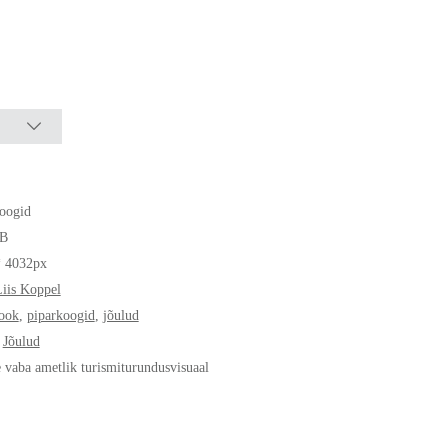
oogid
B
* 4032px
iis Koppel
ook
,
piparkoogid
,
jõulud
,
Jõulud
e vaba ametlik turismiturundusvisuaal