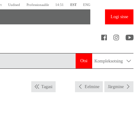
rt
Uudised
Professionaalile
14:51
EST
ENG
Logi sisse
Otsi
Kompleksotsing
Tagasi
Eelmine
Järgmine