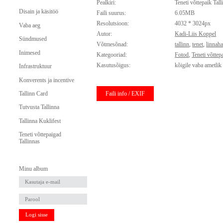
Pealkiri:
Teneti võttepaik Tall
Disain ja käsitöö
Faili suurus:
6.05MB
Resolutsioon:
4032 * 3024px
Vaba aeg
Autor:
Kadi-Liis Koppel
Sündmused
Võtmesõnad:
tallinn
,
tenet
,
linnaha
Inimesed
Kategooriad:
Fotod
,
Teneti võttep
Kasutusõigus:
kõigile vaba ametlik
Infrastruktuur
Konverents ja incentive
Faili info / EXIF
Tallinn Card
Tutvusta Tallinna
Tallinna Kuklifest
Teneti võttepaigad
Tallinnas
Minu album
Logi sisse