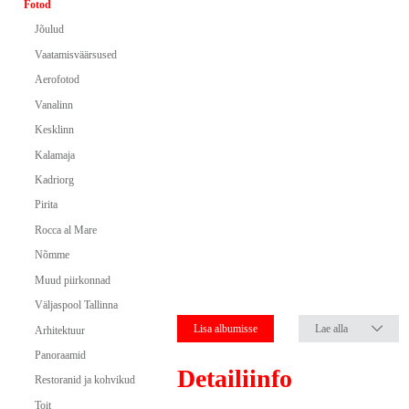
Fotod
Jõulud
Vaatamisväärsused
Aerofotod
Vanalinn
Kesklinn
Kalamaja
Kadriorg
Pirita
Rocca al Mare
Nõmme
Muud piirkonnad
Väljaspool Tallinna
Lisa albumisse
Lae alla
Arhitektuur
Panoraamid
Detailiinfo
Restoranid ja kohvikud
Toit