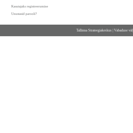
Kasutajaks registreerumine
Unustasid parooli?
Tallinna Strateegiakeskus
|
Vabaduse välj