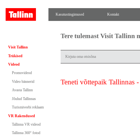
Kasutustingimused
Kontakt
Tere tulemast Visit Tallinn
Visit Tallinn
Trükised
Videod
Promovideod
Teneti võttepaik Tallinnas 
Video bännerid
Avasta Tallinn
Jõulud Tallinnas
Turismiveebi reklaam
VR Rakendused
Tallinna VR videod
Tallinna 360° fotod