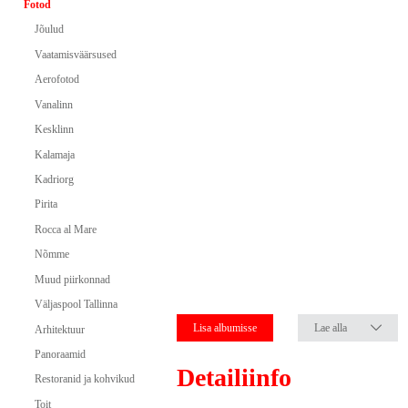
Fotod
Jõulud
Vaatamisväärsused
Aerofotod
Vanalinn
Kesklinn
Kalamaja
Kadriorg
Pirita
Rocca al Mare
Nõmme
Muud piirkonnad
Väljaspool Tallinna
Lisa albumisse
Lae alla
Arhitektuur
Panoraamid
Detailiinfo
Restoranid ja kohvikud
Toit