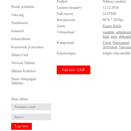
Pealkiri:
Tallinna vanalinn
Disain ja käsitöö
Loomise kuupäev:
13.12.2018
Faili suurus:
24.97MB
Vaba aeg
Resolutsioon:
9676 * 3870px
Sündmused
Autor:
Kaupo Kalda
Inimesed
Võtmesõnad:
vanalinn
,
arhitektuu
kirik
,
meri
,
aleksand
Infrastruktuur
Kategooriad:
Fotod
,
Panoraamid
,
Konverents ja incentive
Aerofotod
,
Tutvusta
Kasutusõigus:
kõigile vaba ametlik
Tallinn Card
Tutvusta Tallinna
Faili info / EXIF
Tallinna Kuklifest
Teneti võttepaigad
Tallinnas
Minu album
Logi sisse