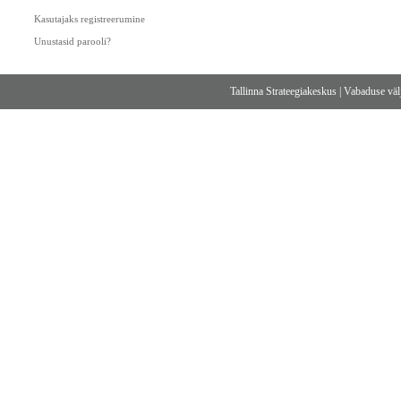
Kasutajaks registreerumine
Unustasid parooli?
Tallinna Strateegiakeskus
|
Vabaduse välj