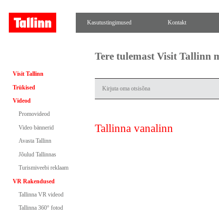
Kasutustingimused
Kontakt
Tere tulemast Visit Tallinn
Visit Tallinn
Trükised
Videod
Promovideod
Tallinna vanalinn
Video bännerid
Avasta Tallinn
Jõulud Tallinnas
Turismiveebi reklaam
VR Rakendused
Tallinna VR videod
Tallinna 360° fotod