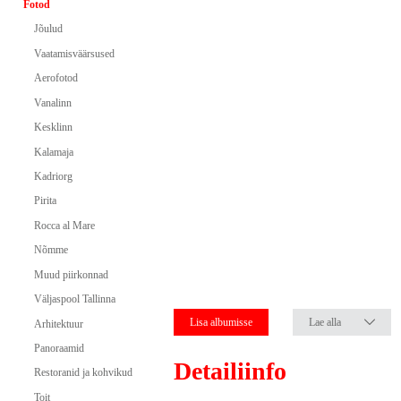
Fotod
Jõulud
Vaatamisväärsused
Aerofotod
Vanalinn
Kesklinn
Kalamaja
Kadriorg
Pirita
Rocca al Mare
Nõmme
Muud piirkonnad
Väljaspool Tallinna
Lisa albumisse
Lae alla
Arhitektuur
Panoraamid
Detailiinfo
Restoranid ja kohvikud
Toit