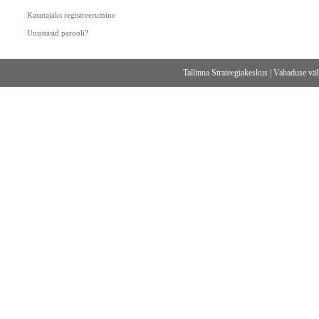
Kasutajaks registreerumine
Unustasid parooli?
Tallinna Strateegiakeskus
|
Vabaduse välj