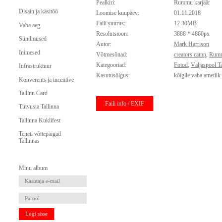
Pealkiri:
Rummu karjäär
Disain ja käsitöö
Loomise kuupäev:
01.11.2018
Faili suurus:
12.30MB
Vaba aeg
Resolutsioon:
3888 * 4860px
Sündmused
Autor:
Mark Harrison
Inimesed
Võtmesõnad:
creators camp
,
Rum
Kategooriad:
Fotod
,
Väljaspool T
Infrastruktuur
Kasutusõigus:
kõigile vaba ametlik
Konverents ja incentive
Tallinn Card
Faili info / EXIF
Tutvusta Tallinna
Tallinna Kuklifest
Teneti võttepaigad
Tallinnas
Minu album
Logi sisse