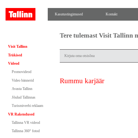
Kasutustingimused
Kontakt
Tere tulemast Visit Tallinn
Visit Tallinn
Trükised
Videod
Promovideod
Rummu karjäär
Video bännerid
Avasta Tallinn
Jõulud Tallinnas
Turismiveebi reklaam
VR Rakendused
Tallinna VR videod
Tallinna 360° fotod