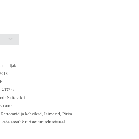
an Tuljak
2018
B
* 4032px
ndr Snitovskii
rs camp
,
Restoranid ja kohvikud
,
Inimesed
,
Pirita
e vaba ametlik turismiturundusvisuaal