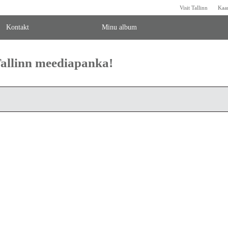
Visit Tallinn
Kaa
Kontakt
Minu album
 Tallinn meediapanka!