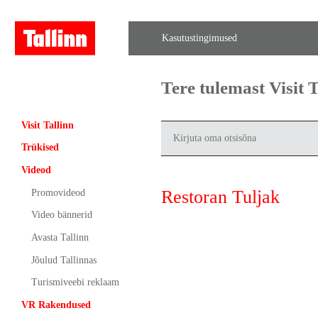
Kasutustingimused
Tere tulemast Visit
Visit Tallinn
Trükised
Videod
Restoran Tuljak
Promovideod
Video bännerid
Avasta Tallinn
Jõulud Tallinnas
Turismiveebi reklaam
VR Rakendused