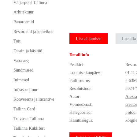
Väljaspool Tallinna
Arhitektuur
Panoraamid
Restoranid ja kohvikud
Lisa albumisse
Lae alla
Toit
Disain ja käsitöö
Detailiinfo
Vaba aeg
Pealkiri:
Restor
Sündmused
Loomise kuupäev:
01.11.
Inimesed
Faili suurus:
2.63M
Resolutsioon:
3024 
Infrastruktuur
Autor:
Aleksa
Konverents ja incentive
Võtmesõnad:
creato
Tallinn Card
Kategooriad:
Fotod
Tutvusta Tallinna
Kasutusõigus:
kõigil
Tallinna Kuklifest