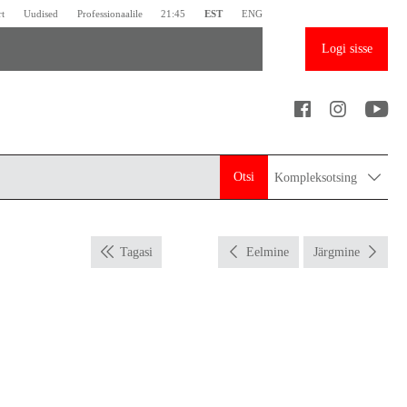
rt
Uudised
Professionaalile
21:45
EST
ENG
Logi sisse
Otsi
Kompleksotsing
Tagasi
Eelmine
Järgmine