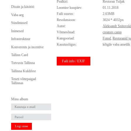
Pealkiri:
Restoran Tuljak
Disain ja käsitöö
Loomise kuupäev:
01.11.2018
Faili suurus:
2.63MB
Vaba aeg
Resolutsioon:
3024 * 4032px
Sündmused
Autor:
Aleksandr Snitovski
Inimesed
Võtmesõnad:
creators camp
Kategooriad:
Fotod
,
Restoranid j
Infrastruktuur
Kasutusõigus:
kõigile vaba ametlik
Konverents ja incentive
Tallinn Card
Faili info / EXIF
Tutvusta Tallinna
Tallinna Kuklifest
Teneti võttepaigad
Tallinnas
Minu album
Logi sisse