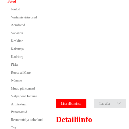
Fotod
Jõulud
Vaatamisväärsused
Aerofotod
Vanalinn
Kesklinn
Kalamaja
Kadriorg
Pirita
Rocca al Mare
Nõmme
Muud piirkonnad
Väljaspool Tallinna
Lisa albumisse
Lae alla
Arhitektuur
Panoraamid
Detailiinfo
Restoranid ja kohvikud
Toit