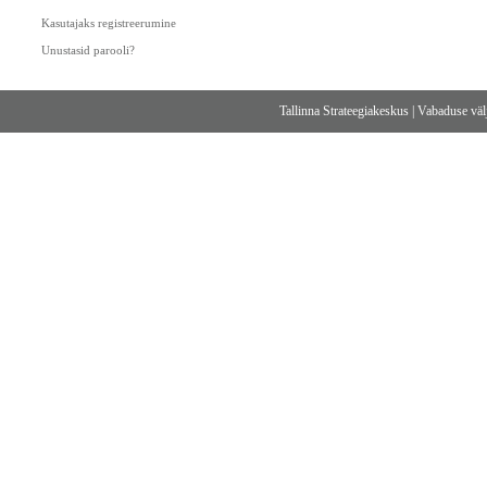
Kasutajaks registreerumine
Unustasid parooli?
Tallinna Strateegiakeskus
|
Vabaduse välj