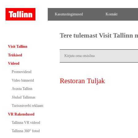
Kasutustingimused
Kontakt
Tere tulemast Visit Tallinn
Visit Tallinn
Trükised
Videod
Promovideod
Restoran Tuljak
Video bännerid
Avasta Tallinn
Jõulud Tallinnas
Turismiveebi reklaam
VR Rakendused
Tallinna VR videod
Tallinna 360° fotod