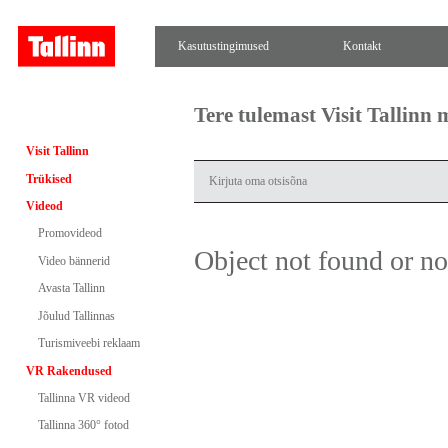
Kasutustingimused
Kontakt
Tere tulemast Visit Tallinn
Visit Tallinn
Trükised
Videod
Promovideod
Object not found or n
Video bännerid
Avasta Tallinn
Jõulud Tallinnas
Turismiveebi reklaam
VR Rakendused
Tallinna VR videod
Tallinna 360° fotod