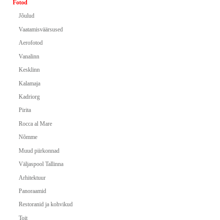
Fotod
Jõulud
Vaatamisväärsused
Aerofotod
Vanalinn
Kesklinn
Kalamaja
Kadriorg
Pirita
Rocca al Mare
Nõmme
Muud piirkonnad
Väljaspool Tallinna
Arhitektuur
Panoraamid
Restoranid ja kohvikud
Toit