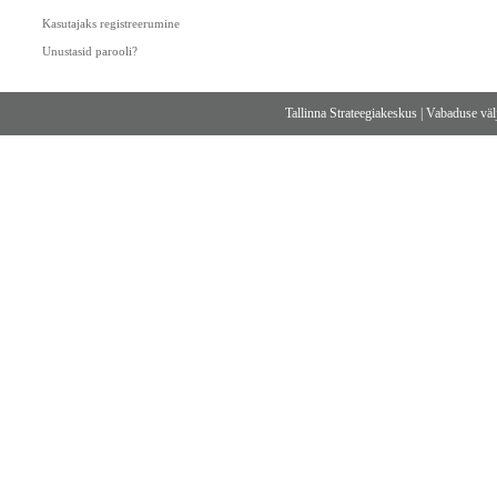
Kasutajaks registreerumine
Unustasid parooli?
Tallinna Strateegiakeskus
|
Vabaduse välj