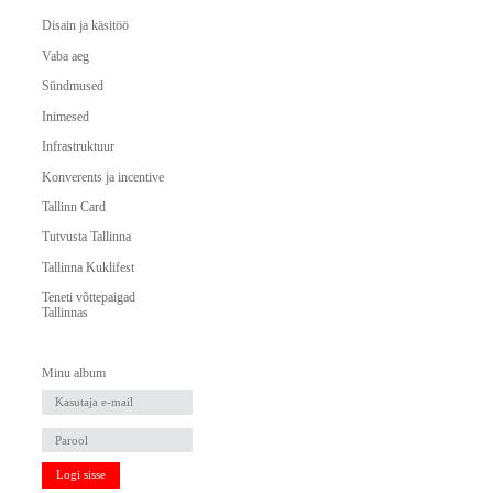
Disain ja käsitöö
Vaba aeg
Sündmused
Inimesed
Infrastruktuur
Konverents ja incentive
Tallinn Card
Tutvusta Tallinna
Tallinna Kuklifest
Teneti võttepaigad
Tallinnas
Minu album
Logi sisse