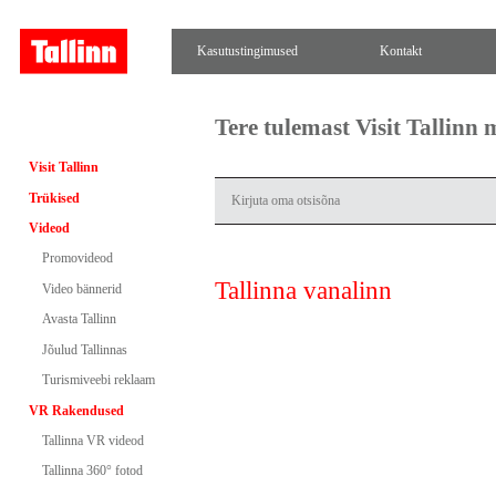
Kasutustingimused
Kontakt
Tere tulemast Visit Tallinn
Visit Tallinn
Trükised
Videod
Promovideod
Tallinna vanalinn
Video bännerid
Avasta Tallinn
Jõulud Tallinnas
Turismiveebi reklaam
VR Rakendused
Tallinna VR videod
Tallinna 360° fotod