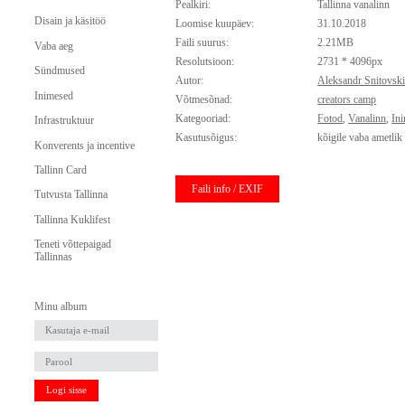
Pealkiri:
Tallinna vanalinn
Disain ja käsitöö
Loomise kuupäev:
31.10.2018
Faili suurus:
2.21MB
Vaba aeg
Resolutsioon:
2731 * 4096px
Sündmused
Autor:
Aleksandr Snitovski
Inimesed
Võtmesõnad:
creators camp
Kategooriad:
Fotod
,
Vanalinn
,
In
Infrastruktuur
Kasutusõigus:
kõigile vaba ametlik
Konverents ja incentive
Tallinn Card
Faili info / EXIF
Tutvusta Tallinna
Tallinna Kuklifest
Teneti võttepaigad
Tallinnas
Minu album
Logi sisse