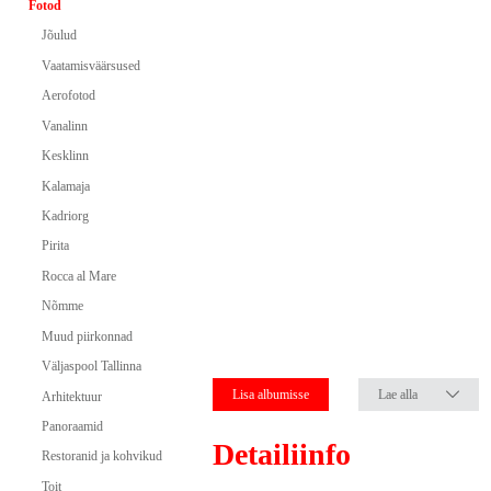
Fotod
Jõulud
Vaatamisväärsused
Aerofotod
Vanalinn
Kesklinn
Kalamaja
Kadriorg
Pirita
Rocca al Mare
Nõmme
Muud piirkonnad
Väljaspool Tallinna
Lisa albumisse
Lae alla
Arhitektuur
Panoraamid
Detailiinfo
Restoranid ja kohvikud
Toit