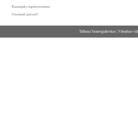
Kasutajaks registreerumine
Unustasid parooli?
Tallinna Strateegiakeskus
|
Vabaduse välj