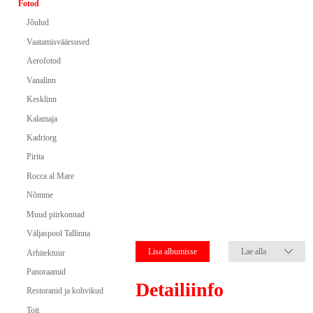
Fotod
Jõulud
Vaatamisväärsused
Aerofotod
Vanalinn
Kesklinn
Kalamaja
Kadriorg
Pirita
Rocca al Mare
Nõmme
Muud piirkonnad
Väljaspool Tallinna
Lisa albumisse
Lae alla
Arhitektuur
Panoraamid
Detailiinfo
Restoranid ja kohvikud
Toit