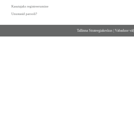
Kasutajaks registreerumine
Unustasid parooli?
Tallinna Strateegiakeskus
|
Vabaduse välj