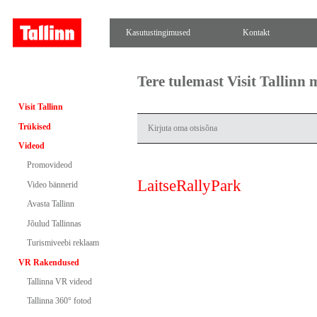
Kasutustingimused
Kontakt
Tere tulemast Visit Tallinn
Visit Tallinn
Trükised
Videod
Promovideod
LaitseRallyPark
Video bännerid
Avasta Tallinn
Jõulud Tallinnas
Turismiveebi reklaam
VR Rakendused
Tallinna VR videod
Tallinna 360° fotod