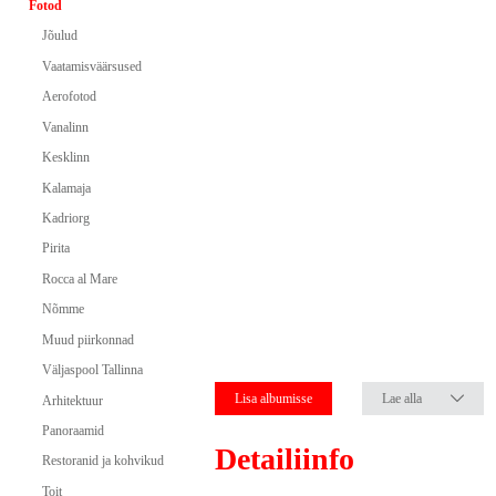
Fotod
Jõulud
Vaatamisväärsused
Aerofotod
Vanalinn
Kesklinn
Kalamaja
Kadriorg
Pirita
Rocca al Mare
Nõmme
Muud piirkonnad
Väljaspool Tallinna
Lisa albumisse
Lae alla
Arhitektuur
Panoraamid
Detailiinfo
Restoranid ja kohvikud
Toit