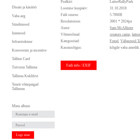
Pealkiri:
LaitseRallyPark
Disain ja käsitöö
Loomise kuupäev:
31.10.2018
Faili suurus:
5.78MB
Vaba aeg
Resolutsioon:
3901 * 2924px
Sündmused
Autor:
Sam McAllister
Inimesed
Võtmesõnad:
creators camp
,
laits
Kategooriad:
Fotod
,
Väljaspool Ta
Infrastruktuur
Kasutusõigus:
kõigile vaba ametlik
Konverents ja incentive
Tallinn Card
Faili info / EXIF
Tutvusta Tallinna
Tallinna Kuklifest
Teneti võttepaigad
Tallinnas
Minu album
Logi sisse