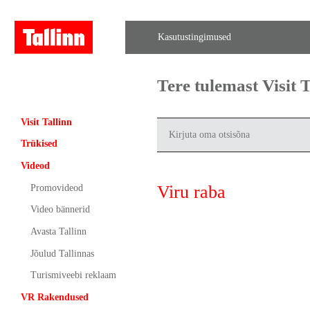
Kasutustingimused
Tere tulemast Visit
Visit Tallinn
Trükised
Videod
Viru raba
Promovideod
Video bännerid
Avasta Tallinn
Jõulud Tallinnas
Turismiveebi reklaam
VR Rakendused