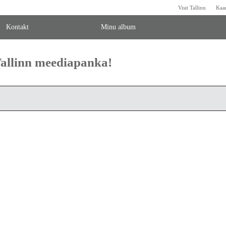
Visit Tallinn
Kaa
Kontakt
Minu album
 Tallinn meediapanka!