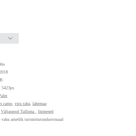
aba
.2018
B
* 5423px
Palm
rs camp
,
viru raba
,
lahemaa
,
Väljaspool Tallinna
,
Inimesed
e vaba ametlik turismiturundusvisuaal