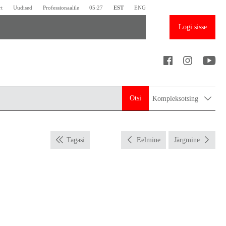
rt
Uudised
Professionaalile
05:27
EST
ENG
Logi sisse
Otsi
Kompleksotsing
Tagasi
Eelmine
Järgmine