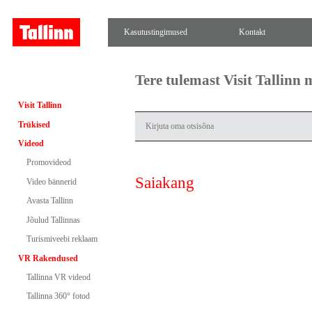
Kasutustingimused
Kontakt
Tere tulemast Visit Tallinn
Visit Tallinn
Trükised
Videod
Promovideod
Saiakang
Video bännerid
Avasta Tallinn
Jõulud Tallinnas
Turismiveebi reklaam
VR Rakendused
Tallinna VR videod
Tallinna 360° fotod