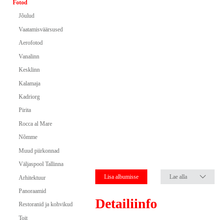
Fotod
Jõulud
Vaatamisväärsused
Aerofotod
Vanalinn
Kesklinn
Kalamaja
Kadriorg
Pirita
Rocca al Mare
Nõmme
Muud piirkonnad
Väljaspool Tallinna
Lisa albumisse
Lae alla
Arhitektuur
Panoraamid
Detailiinfo
Restoranid ja kohvikud
Toit