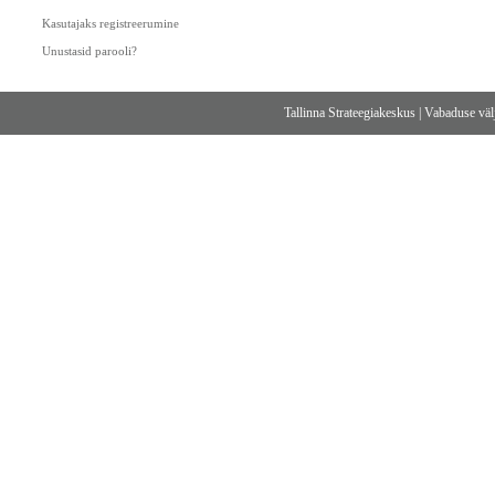
Kasutajaks registreerumine
Unustasid parooli?
Tallinna Strateegiakeskus
|
Vabaduse välj