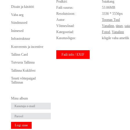
Pealkiri:
Saiakang
Disain ja käsitöö
Faili suurus:
53.06MB
Resolutsioon:
3336 * 5556px
Vaba aeg
Autor:
Toomas Tuul
Sündmused
Võtmesõnad:
Vanalinn
,
tänav
,
sai
Inimesed
Kategooriad:
Fotod
,
Vanalinn
Kasutusõigus:
kõigile vaba ametlik
Infrastruktuur
Konverents ja incentive
Faili info / EXIF
Tallinn Card
Tutvusta Tallinna
Tallinna Kuklifest
Teneti võttepaigad
Tallinnas
Minu album
Logi sisse