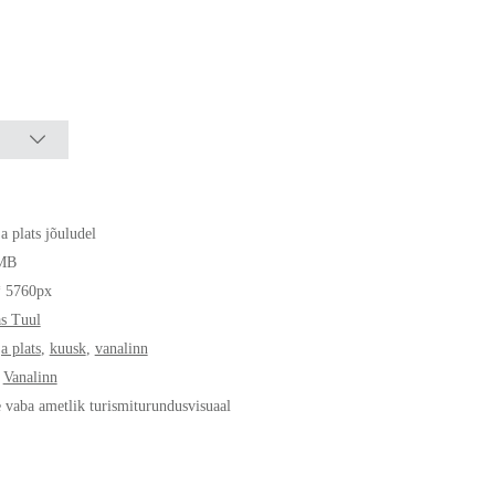
a plats jõuludel
MB
* 5760px
s Tuul
a plats
,
kuusk
,
vanalinn
,
Vanalinn
e vaba ametlik turismiturundusvisuaal