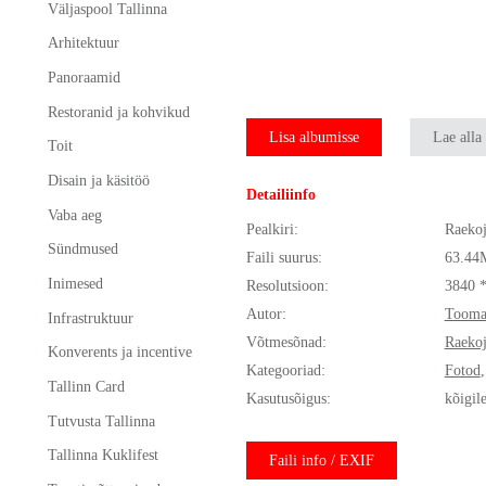
Väljaspool Tallinna
Arhitektuur
Panoraamid
Restoranid ja kohvikud
Lisa albumisse
Lae alla
Toit
Disain ja käsitöö
Detailiinfo
Vaba aeg
Pealkiri:
Raekoj
Sündmused
Faili suurus:
63.44
Inimesed
Resolutsioon:
3840 
Autor:
Tooma
Infrastruktuur
Võtmesõnad:
Raekoj
Konverents ja incentive
Kategooriad:
Fotod
Tallinn Card
Kasutusõigus:
kõigil
Tutvusta Tallinna
Tallinna Kuklifest
Faili info / EXIF