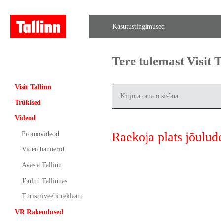
Kasutustingimused
Tere tulemast Visit
Visit Tallinn
Trükised
Videod
Raekoja plats jõulud
Promovideod
Video bännerid
Avasta Tallinn
Jõulud Tallinnas
Turismiveebi reklaam
VR Rakendused