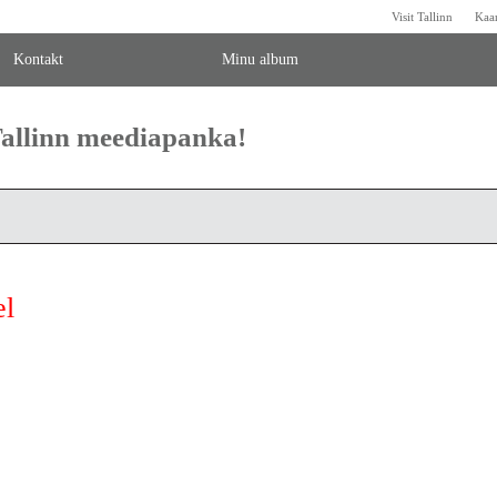
Visit Tallinn
Kaa
Kontakt
Minu album
 Tallinn meediapanka!
el