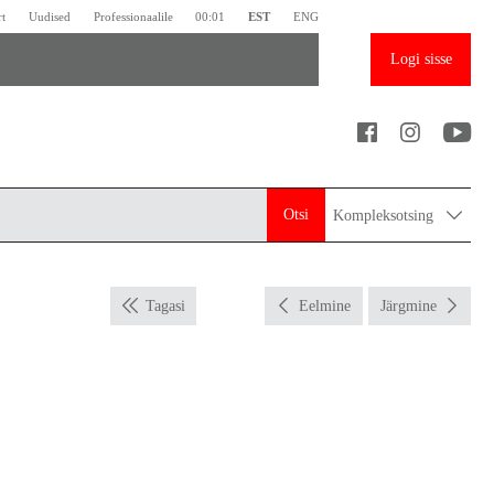
rt
Uudised
Professionaalile
00:01
EST
ENG
Logi sisse
Otsi
Kompleksotsing
Tagasi
Eelmine
Järgmine