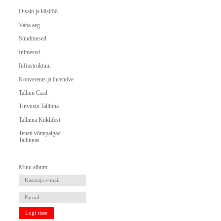
Disain ja käsitöö
Vaba aeg
Sündmused
Inimesed
Infrastruktuur
Konverents ja incentive
Tallinn Card
Tutvusta Tallinna
Tallinna Kuklifest
Teneti võttepaigad
Tallinnas
Minu album
Logi sisse