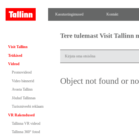
Kasutustingimused
Kontakt
Tere tulemast Visit Tallinn
Visit Tallinn
Trükised
Videod
Promovideod
Object not found or n
Video bännerid
Avasta Tallinn
Jõulud Tallinnas
Turismiveebi reklaam
VR Rakendused
Tallinna VR videod
Tallinna 360° fotod