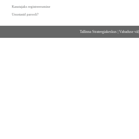
Kasutajaks registreerumine
Unustasid parooli?
Tallinna Strateegiakeskus
|
Vabaduse välj