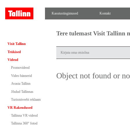
Kasutustingimused
Kontakt
Tere tulemast Visit Tallinn
Visit Tallinn
Trükised
Videod
Promovideod
Object not found or n
Video bännerid
Avasta Tallinn
Jõulud Tallinnas
Turismiveebi reklaam
VR Rakendused
Tallinna VR videod
Tallinna 360° fotod