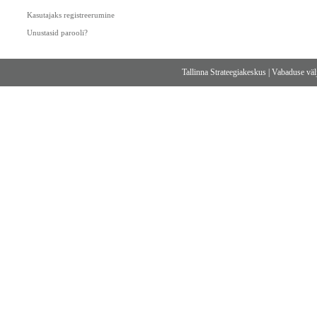
Kasutajaks registreerumine
Unustasid parooli?
Tallinna Strateegiakeskus
|
Vabaduse välj