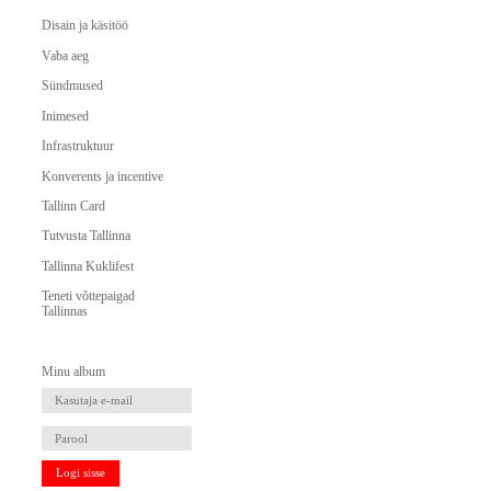
Disain ja käsitöö
Vaba aeg
Sündmused
Inimesed
Infrastruktuur
Konverents ja incentive
Tallinn Card
Tutvusta Tallinna
Tallinna Kuklifest
Teneti võttepaigad
Tallinnas
Minu album
Logi sisse