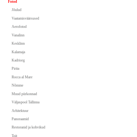
Fotod
Jõulud
Vaatamisväärsused
Aerofotod
Vanalinn
Kesklinn
Kalamaja
Kadriorg
Pirita
Rocca al Mare
Nõmme
Muud piirkonnad
Väljaspool Tallinna
Arhitektuur
Panoraamid
Restoranid ja kohvikud
Toit