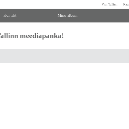
Visit Tallinn
Kaa
Kontakt
Minu album
 Tallinn meediapanka!