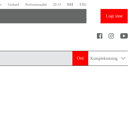
rt
Uudised
Professionaalile
20:13
EST
ENG
Logi sisse
Otsi
Kompleksotsing