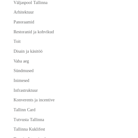
Väljaspool Tallinna
Arhitektuur
Panoraamid
Restoranid ja kohvikud
Toit
Disain ja käsitöö
Vaba aeg
Sündmused
Inimesed
Infrastruktuur
Konverents ja incentive
Tallinn Card
Tutvusta Tallinna
Tallinna Kuklifest