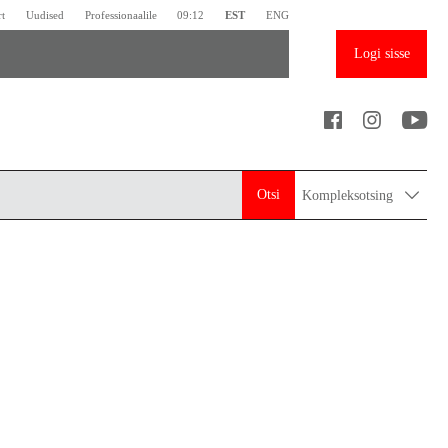
rt
Uudised
Professionaalile
09:12
EST
ENG
Logi sisse
Otsi
Kompleksotsing