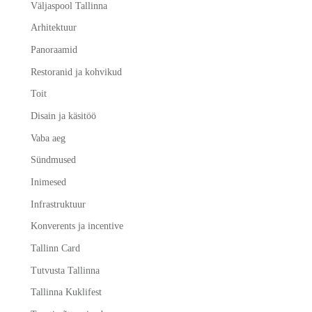
Väljaspool Tallinna
Arhitektuur
Panoraamid
Restoranid ja kohvikud
Toit
Disain ja käsitöö
Vaba aeg
Sündmused
Inimesed
Infrastruktuur
Konverents ja incentive
Tallinn Card
Tutvusta Tallinna
Tallinna Kuklifest