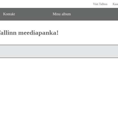
Visit Tallinn
Kaa
Kontakt
Minu album
 Tallinn meediapanka!