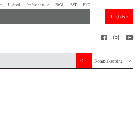
rt
Uudised
Professionaalile
20:31
EST
ENG
Logi sisse
Otsi
Kompleksotsing