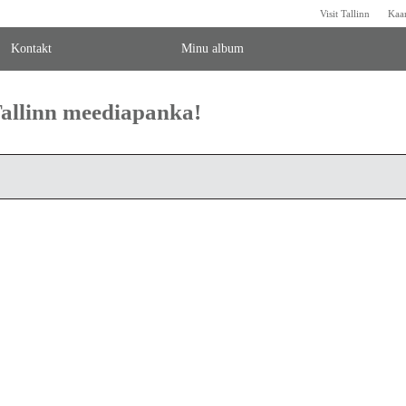
Visit Tallinn
Kaa
Kontakt
Minu album
 Tallinn meediapanka!