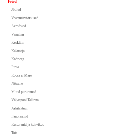
Fotod
Jõulud
Vaatamisväärsused
Aerofotod
Vanalinn
Kesklinn
Kalamaja
Kadriorg
Pirita
Rocca al Mare
Nõmme
Muud piirkonnad
Väljaspool Tallinna
Arhitektuur
Panoraamid
Restoranid ja kohvikud
Toit