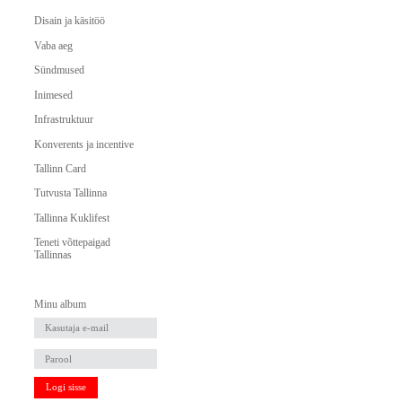
Disain ja käsitöö
Vaba aeg
Sündmused
Inimesed
Infrastruktuur
Konverents ja incentive
Tallinn Card
Tutvusta Tallinna
Tallinna Kuklifest
Teneti võttepaigad
Tallinnas
Minu album
Logi sisse