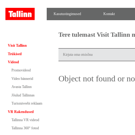
Kasutustingimused
Kontakt
Tere tulemast Visit Tallinn
Visit Tallinn
Trükised
Videod
Promovideod
Object not found or n
Video bännerid
Avasta Tallinn
Jõulud Tallinnas
Turismiveebi reklaam
VR Rakendused
Tallinna VR videod
Tallinna 360° fotod