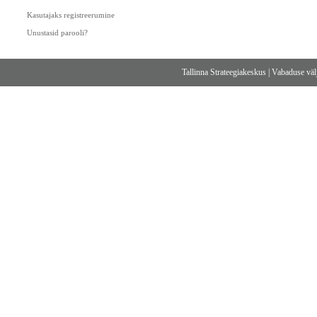
Kasutajaks registreerumine
Unustasid parooli?
Tallinna Strateegiakeskus
|
Vabaduse välj