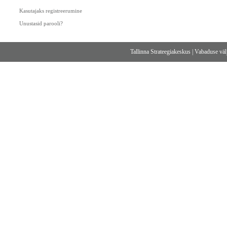
Kasutajaks registreerumine
Unustasid parooli?
Tallinna Strateegiakeskus
|
Vabaduse välj