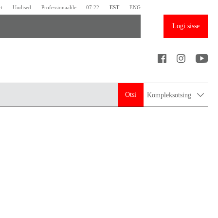
rt
Uudised
Professionaalile
07:22
EST
ENG
Logi sisse
Otsi
Kompleksotsing