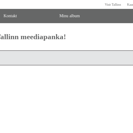
Visit Tallinn
Kaa
Kontakt
Minu album
 Tallinn meediapanka!