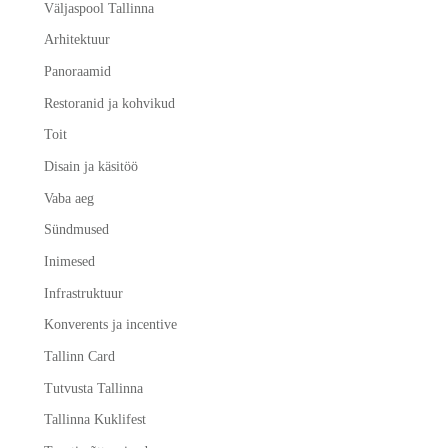
Väljaspool Tallinna
Arhitektuur
Panoraamid
Restoranid ja kohvikud
Toit
Disain ja käsitöö
Vaba aeg
Sündmused
Inimesed
Infrastruktuur
Konverents ja incentive
Tallinn Card
Tutvusta Tallinna
Tallinna Kuklifest