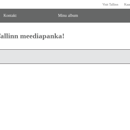
Visit Tallinn
Kaa
Kontakt
Minu album
 Tallinn meediapanka!