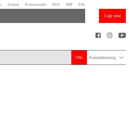
rt
Uudised
Professionaalile
09:05
EST
ENG
Logi sisse
Otsi
Kompleksotsing