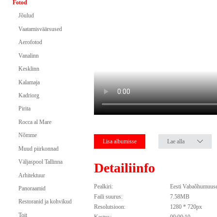
Fotod
Jõulud
Vaatamisväärsused
Aerofotod
Vanalinn
Kesklinn
Kalamaja
Kadriorg
Pirita
Rocca al Mare
Nõmme
Lisa albumisse
Lae alla
Muud piirkonnad
Väljaspool Tallinna
Detailiinfo
Arhitektuur
Pealkiri:
Eesti Vabaõhumuu
Panoraamid
Faili suurus:
7.58MB
Restoranid ja kohvikud
Resolutsioon:
1280 * 720px
Toit