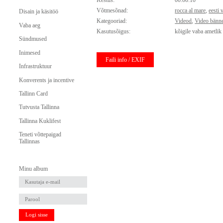
Kestus:
00:00:10
Võtmesõnad:
rocca al mare
,
eesti
Disain ja käsitöö
Kategooriad:
Videod
,
Video bänne
Vaba aeg
Kasutusõigus:
kõigile vaba ametlik
Sündmused
Inimesed
Faili info / EXIF
Infrastruktuur
Konverents ja incentive
Tallinn Card
Tutvusta Tallinna
Tallinna Kuklifest
Teneti võttepaigad
Tallinnas
Minu album
Logi sisse