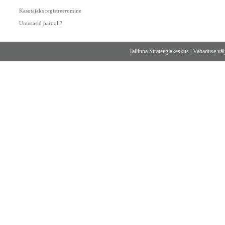
Kasutajaks registreerumine
Unustasid parooli?
Tallinna Strateegiakeskus
|
Vabaduse välj