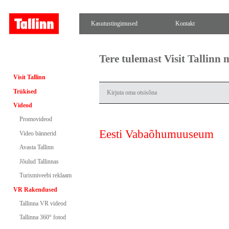
Kasutustingimused
Kontakt
Tere tulemast Visit Tallinn
Visit Tallinn
Trükised
Videod
Promovideod
Eesti Vabaõhumuuseum
Video bännerid
Avasta Tallinn
Jõulud Tallinnas
Turismiveebi reklaam
VR Rakendused
Tallinna VR videod
Tallinna 360° fotod