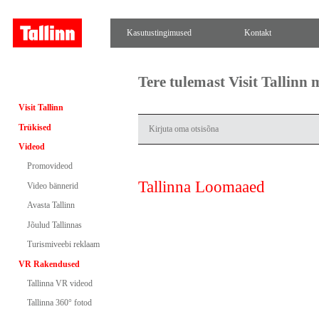
Kasutustingimused
Kontakt
Tere tulemast Visit Tallinn
Visit Tallinn
Trükised
Videod
Promovideod
Tallinna Loomaaed
Video bännerid
Avasta Tallinn
Jõulud Tallinnas
Turismiveebi reklaam
VR Rakendused
Tallinna VR videod
Tallinna 360° fotod