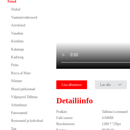
Fotod
Jõulud
Vaatamisväärsused
Aerofotod
Vanalinn
Kesklinn
Kalamaja
Kadriorg
Pirita
Rocca al Mare
Nõmme
Lisa albumisse
Lae alla
Muud piirkonnad
Väljaspool Tallinna
Detailiinfo
Arhitektuur
Pealkiri:
Tallinna Loomaaed
Panoraamid
Faili suurus:
4.04MB
Restoranid ja kohvikud
Resolutsioon:
1280 * 720px
Toit