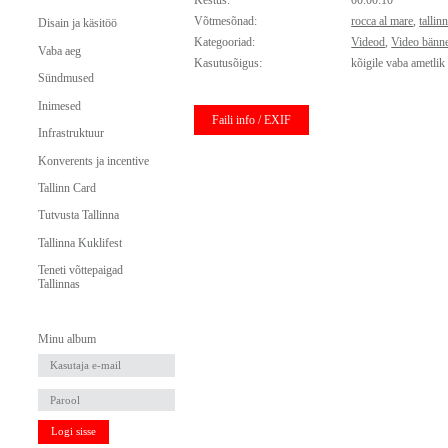
Kestus:
00:00:10
Võtmesõnad:
rocca al mare
,
talli
Disain ja käsitöö
Kategooriad:
Videod
,
Video bänne
Vaba aeg
Kasutusõigus:
kõigile vaba ametlik
Sündmused
Inimesed
Faili info / EXIF
Infrastruktuur
Konverents ja incentive
Tallinn Card
Tutvusta Tallinna
Tallinna Kuklifest
Teneti võttepaigad
Tallinnas
Minu album
Logi sisse