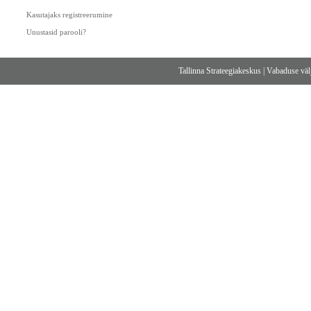
Kasutajaks registreerumine
Unustasid parooli?
Tallinna Strateegiakeskus
|
Vabaduse välj