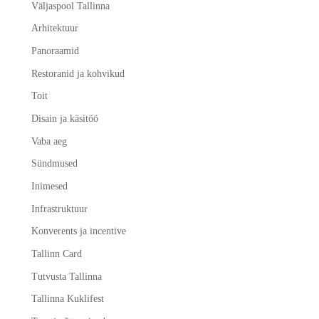
Väljaspool Tallinna
Arhitektuur
Panoraamid
Restoranid ja kohvikud
Toit
Disain ja käsitöö
Vaba aeg
Sündmused
Inimesed
Infrastruktuur
Konverents ja incentive
Tallinn Card
Tutvusta Tallinna
Tallinna Kuklifest