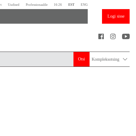
rt
Uudised
Professionaalile
16:26
EST
ENG
Logi sisse
Otsi
Kompleksotsing