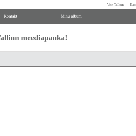
Visit Tallinn
Kaa
Kontakt
Minu album
 Tallinn meediapanka!