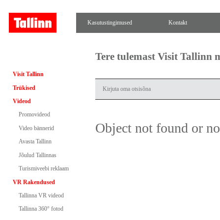
Kasutustingimused
Kontakt
Tere tulemast Visit Tallinn
Visit Tallinn
Trükised
Videod
Promovideod
Object not found or n
Video bännerid
Avasta Tallinn
Jõulud Tallinnas
Turismiveebi reklaam
VR Rakendused
Tallinna VR videod
Tallinna 360° fotod