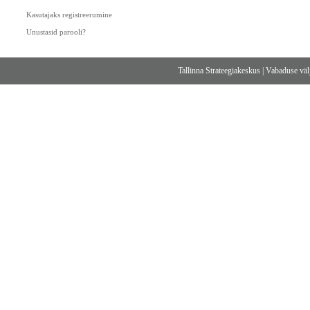
Kasutajaks registreerumine
Unustasid parooli?
Tallinna Strateegiakeskus
|
Vabaduse välj