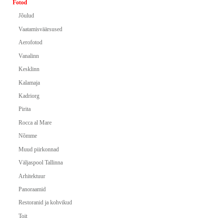
Fotod
Jõulud
Vaatamisväärsused
Aerofotod
Vanalinn
Kesklinn
Kalamaja
Kadriorg
Pirita
Rocca al Mare
Nõmme
Muud piirkonnad
Väljaspool Tallinna
Arhitektuur
Panoraamid
Restoranid ja kohvikud
Toit