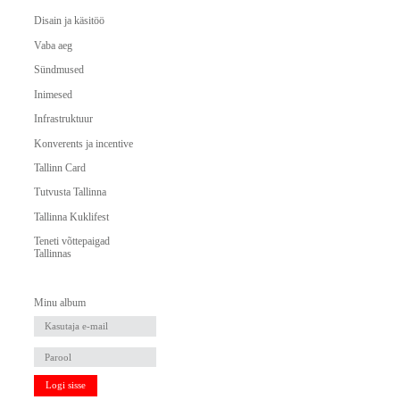
Disain ja käsitöö
Vaba aeg
Sündmused
Inimesed
Infrastruktuur
Konverents ja incentive
Tallinn Card
Tutvusta Tallinna
Tallinna Kuklifest
Teneti võttepaigad
Tallinnas
Minu album
Logi sisse