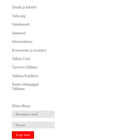
Disain ja käsitöö
Vaba aeg
Sündmused
Inimesed
Infrastruktuur
Konverents ja incentive
Tallinn Card
Tutvusta Tallinna
Tallinna Kuklifest
Teneti võttepaigad
Tallinnas
Minu album
Logi sisse