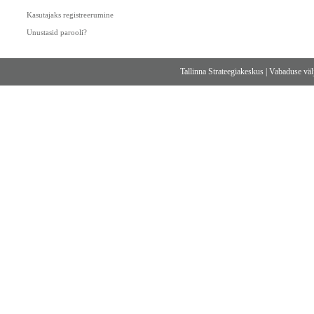
Kasutajaks registreerumine
Unustasid parooli?
Tallinna Strateegiakeskus
|
Vabaduse välj