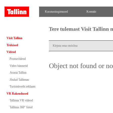
Kasutustingimused
Kontakt
Tere tulemast Visit Tallinn
Visit Tallinn
Trükised
Videod
Promovideod
Object not found or n
Video bännerid
Avasta Tallinn
Jõulud Tallinnas
Turismiveebi reklaam
VR Rakendused
Tallinna VR videod
Tallinna 360° fotod