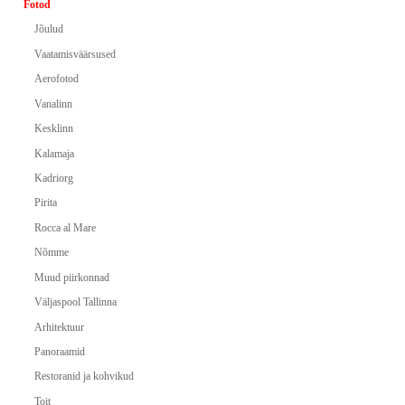
Fotod
Jõulud
Vaatamisväärsused
Aerofotod
Vanalinn
Kesklinn
Kalamaja
Kadriorg
Pirita
Rocca al Mare
Nõmme
Muud piirkonnad
Väljaspool Tallinna
Arhitektuur
Panoraamid
Restoranid ja kohvikud
Toit