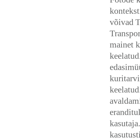
kontekst
võivad T
Transpor
mainet k
keelatud
edasimü
kuritarv
keelatud
avaldami
eranditu
kasutaja
kasutust