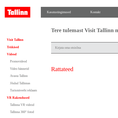
Kasutustingimused
Kontakt
Tere tulemast Visit Tallinn
Visit Tallinn
Trükised
Videod
Promovideod
Rattateed
Video bännerid
Avasta Tallinn
Jõulud Tallinnas
Turismiveebi reklaam
VR Rakendused
Tallinna VR videod
Tallinna 360° fotod