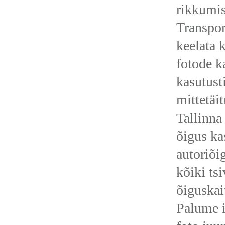
rikkumis
Transpor
keelata 
fotode k
kasutust
mittetäi
Tallinna
õigus ka
autoriõi
kõiki tsi
õiguskai
Palume i