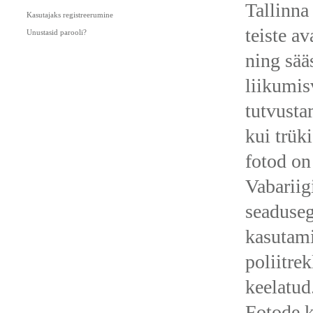
Tallinna
Kasutajaks registreerumine
teiste av
Unustasid parooli?
ning sää
liikumis
tutvusta
kui trük
fotod on
Vabariig
seaduseg
kasutam
poliitre
keelatud
Fotode 