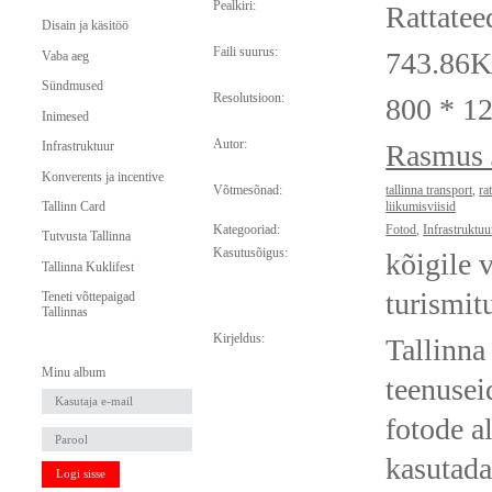
Pealkiri:
Rattatee
Disain ja käsitöö
Faili suurus:
743.86
Vaba aeg
Sündmused
Resolutsioon:
800 * 1
Inimesed
Autor:
Infrastruktuur
Rasmus 
Konverents ja incentive
Võtmesõnad:
tallinna transport
,
ra
Tallinn Card
liikumisviisid
Kategooriad:
Fotod
,
Infrastruktuu
Tutvusta Tallinna
Kasutusõigus:
kõigile 
Tallinna Kuklifest
turismit
Teneti võttepaigad
Tallinnas
Kirjeldus:
Tallinna
Minu album
teenusei
fotode a
kasutada
Logi sisse