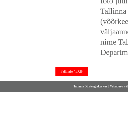
foto juur
Tallinna
(võõrkee
väljaann
nime Tal
Departm
Faili info / EXIF
Tallinna Strateegiakeskus
|
Vabaduse välj