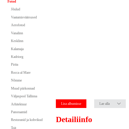
Fotod
Jõulud
Vaatamisväärsused
Aerofotod
Vanalinn
Kesklinn
Kalamaja
Kadriorg
Pirita
Rocca al Mare
Nõmme
Muud piirkonnad
Väljaspool Tallinna
Lisa albumisse
Lae alla
Arhitektuur
Panoraamid
Detailiinfo
Restoranid ja kohvikud
Toit