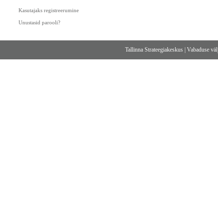
Kasutajaks registreerumine
Unustasid parooli?
Tallinna Strateegiakeskus
|
Vabaduse välj