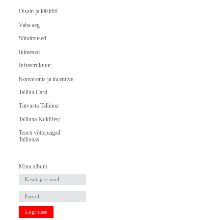
Disain ja käsitöö
Vaba aeg
Sündmused
Inimesed
Infrastruktuur
Konverents ja incentive
Tallinn Card
Tutvusta Tallinna
Tallinna Kuklifest
Teneti võttepaigad
Tallinnas
Minu album
Logi sisse