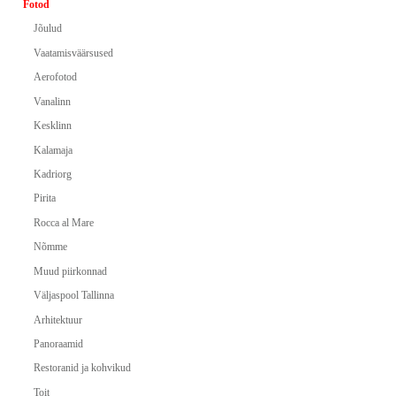
Fotod
Jõulud
Vaatamisväärsused
Aerofotod
Vanalinn
Kesklinn
Kalamaja
Kadriorg
Pirita
Rocca al Mare
Nõmme
Muud piirkonnad
Väljaspool Tallinna
Arhitektuur
Panoraamid
Restoranid ja kohvikud
Toit