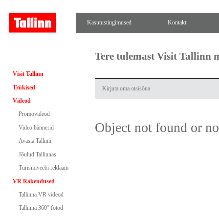
Kasutustingimused
Kontakt
Tere tulemast Visit Tallinn
Visit Tallinn
Trükised
Videod
Promovideod
Object not found or n
Video bännerid
Avasta Tallinn
Jõulud Tallinnas
Turismiveebi reklaam
VR Rakendused
Tallinna VR videod
Tallinna 360° fotod