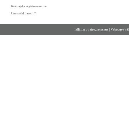
Kasutajaks registreerumine
Unustasid parooli?
Tallinna Strateegiakeskus
|
Vabaduse välj