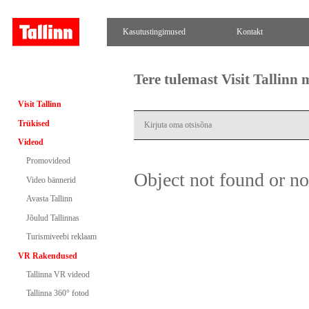
Kasutustingimused
Kontakt
Tere tulemast Visit Tallinn
Visit Tallinn
Trükised
Videod
Promovideod
Object not found or n
Video bännerid
Avasta Tallinn
Jõulud Tallinnas
Turismiveebi reklaam
VR Rakendused
Tallinna VR videod
Tallinna 360° fotod