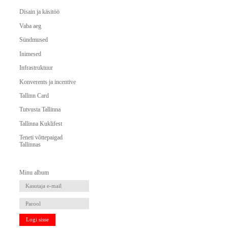
Disain ja käsitöö
Vaba aeg
Sündmused
Inimesed
Infrastruktuur
Konverents ja incentive
Tallinn Card
Tutvusta Tallinna
Tallinna Kuklifest
Teneti võttepaigad
Tallinnas
Minu album
Logi sisse