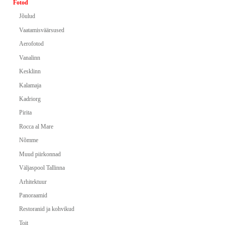
Fotod
Jõulud
Vaatamisväärsused
Aerofotod
Vanalinn
Kesklinn
Kalamaja
Kadriorg
Pirita
Rocca al Mare
Nõmme
Muud piirkonnad
Väljaspool Tallinna
Arhitektuur
Panoraamid
Restoranid ja kohvikud
Toit