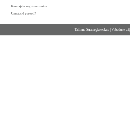
Kasutajaks registreerumine
Unustasid parooli?
Tallinna Strateegiakeskus
|
Vabaduse välj