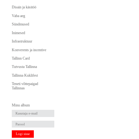
Disain ja käsitöö
Vaba aeg
Sündmused
Inimesed
Infrastruktuur
Konverents ja incentive
Tallinn Card
Tutvusta Tallinna
Tallinna Kuklifest
Teneti võttepaigad
Tallinnas
Minu album
Logi sisse