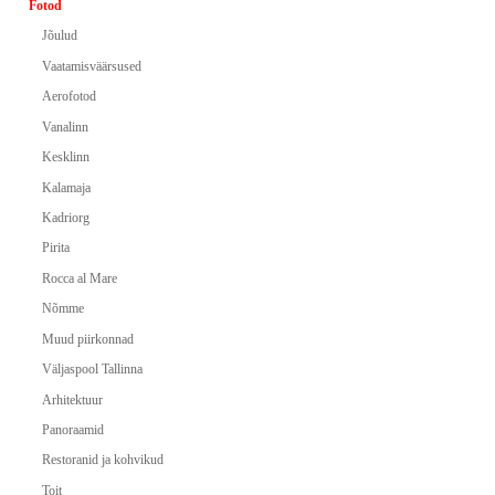
Fotod
Jõulud
Vaatamisväärsused
Aerofotod
Vanalinn
Kesklinn
Kalamaja
Kadriorg
Pirita
Rocca al Mare
Nõmme
Muud piirkonnad
Väljaspool Tallinna
Arhitektuur
Panoraamid
Restoranid ja kohvikud
Toit