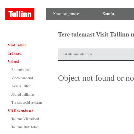
Kasutustingimused
Kontakt
Tere tulemast Visit Tallinn
Visit Tallinn
Trükised
Videod
Promovideod
Object not found or n
Video bännerid
Avasta Tallinn
Jõulud Tallinnas
Turismiveebi reklaam
VR Rakendused
Tallinna VR videod
Tallinna 360° fotod