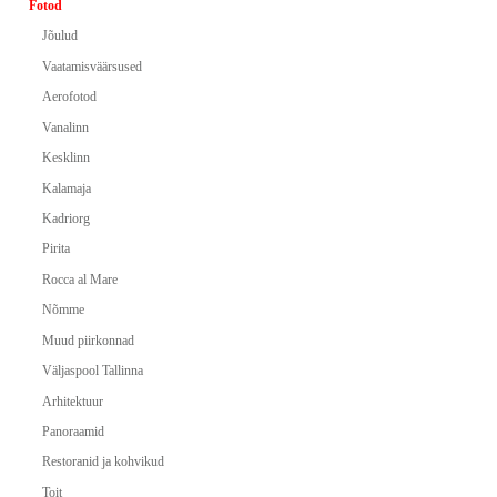
Fotod
Jõulud
Vaatamisväärsused
Aerofotod
Vanalinn
Kesklinn
Kalamaja
Kadriorg
Pirita
Rocca al Mare
Nõmme
Muud piirkonnad
Väljaspool Tallinna
Arhitektuur
Panoraamid
Restoranid ja kohvikud
Toit