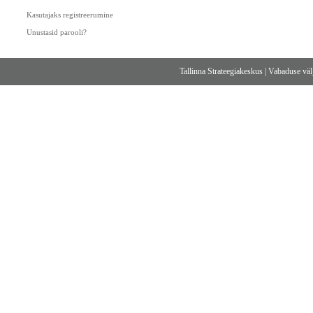
Kasutajaks registreerumine
Unustasid parooli?
Tallinna Strateegiakeskus
|
Vabaduse välj