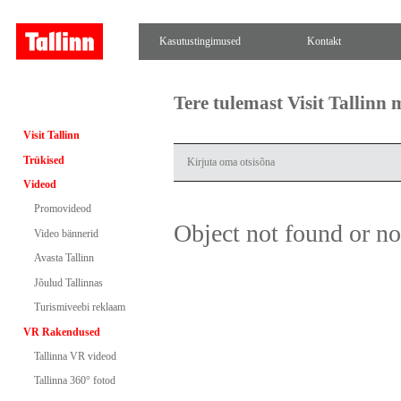
Kasutustingimused
Kontakt
Tere tulemast Visit Tallinn
Visit Tallinn
Trükised
Videod
Promovideod
Object not found or n
Video bännerid
Avasta Tallinn
Jõulud Tallinnas
Turismiveebi reklaam
VR Rakendused
Tallinna VR videod
Tallinna 360° fotod