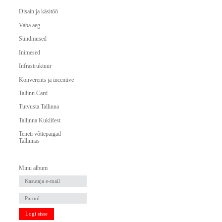
Disain ja käsitöö
Vaba aeg
Sündmused
Inimesed
Infrastruktuur
Konverents ja incentive
Tallinn Card
Tutvusta Tallinna
Tallinna Kuklifest
Teneti võttepaigad
Tallinnas
Minu album
Logi sisse