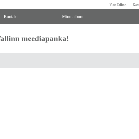
Visit Tallinn
Kaa
Kontakt
Minu album
 Tallinn meediapanka!