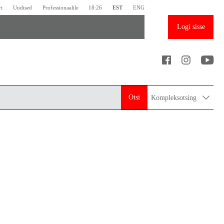
rt
Uudised
Professionaalile
18:26
EST
ENG
Logi sisse
Otsi
Kompleksotsing