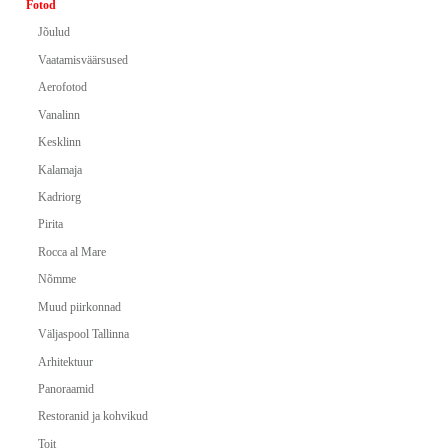
Fotod
Jõulud
Vaatamisväärsused
Aerofotod
Vanalinn
Kesklinn
Kalamaja
Kadriorg
Pirita
Rocca al Mare
Nõmme
Muud piirkonnad
Väljaspool Tallinna
Arhitektuur
Panoraamid
Restoranid ja kohvikud
Toit