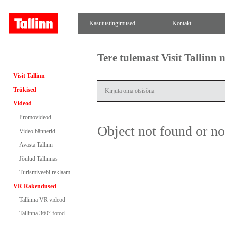
Kasutustingimused
Kontakt
Tere tulemast Visit Tallinn
Visit Tallinn
Trükised
Videod
Promovideod
Object not found or n
Video bännerid
Avasta Tallinn
Jõulud Tallinnas
Turismiveebi reklaam
VR Rakendused
Tallinna VR videod
Tallinna 360° fotod