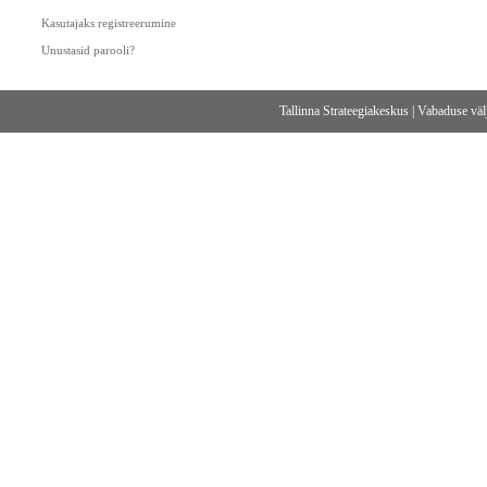
Kasutajaks registreerumine
Unustasid parooli?
Tallinna Strateegiakeskus
|
Vabaduse välj