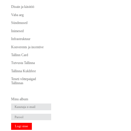
Disain ja käsitöö
Vaba aeg
Sündmused
Inimesed
Infrastruktuur
Konverents ja incentive
Tallinn Card
Tutvusta Tallinna
Tallinna Kuklifest
Teneti võttepaigad
Tallinnas
Minu album
Logi sisse