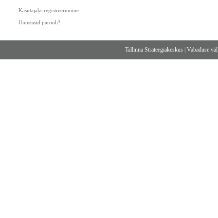
Kasutajaks registreerumine
Unustasid parooli?
Tallinna Strateegiakeskus
|
Vabaduse välj