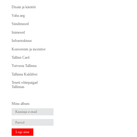
Disain ja käsitöö
Vaba aeg
Sündmused
Inimesed
Infrastruktuur
Konverents ja incentive
Tallinn Card
Tutvusta Tallinna
Tallinna Kuklifest
Teneti võttepaigad
Tallinnas
Minu album
Logi sisse