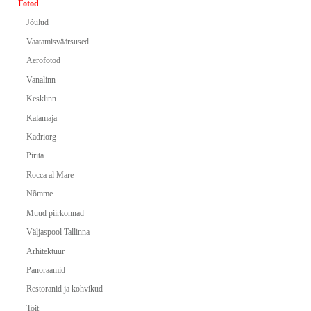
Fotod
Jõulud
Vaatamisväärsused
Aerofotod
Vanalinn
Kesklinn
Kalamaja
Kadriorg
Pirita
Rocca al Mare
Nõmme
Muud piirkonnad
Väljaspool Tallinna
Arhitektuur
Panoraamid
Restoranid ja kohvikud
Toit