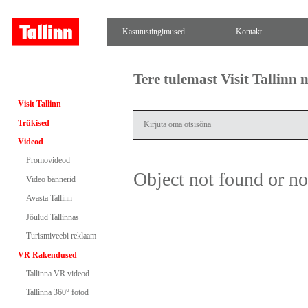
Kasutustingimused
Kontakt
Tere tulemast Visit Tallinn
Visit Tallinn
Trükised
Videod
Promovideod
Object not found or n
Video bännerid
Avasta Tallinn
Jõulud Tallinnas
Turismiveebi reklaam
VR Rakendused
Tallinna VR videod
Tallinna 360° fotod