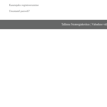
Kasutajaks registreerumine
Unustasid parooli?
Tallinna Strateegiakeskus
|
Vabaduse välj