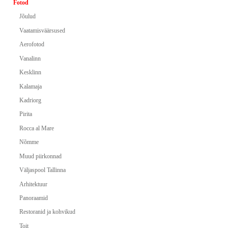
Fotod
Jõulud
Vaatamisväärsused
Aerofotod
Vanalinn
Kesklinn
Kalamaja
Kadriorg
Pirita
Rocca al Mare
Nõmme
Muud piirkonnad
Väljaspool Tallinna
Arhitektuur
Panoraamid
Restoranid ja kohvikud
Toit