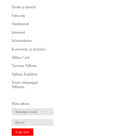
Disain ja käsitöö
Vaba aeg
Sündmused
Inimesed
Infrastruktuur
Konverents ja incentive
Tallinn Card
Tutvusta Tallinna
Tallinna Kuklifest
Teneti võttepaigad
Tallinnas
Minu album
Logi sisse