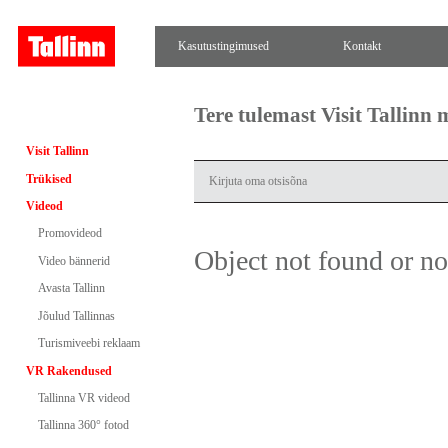
Kasutustingimused
Kontakt
Tere tulemast Visit Tallinn
Visit Tallinn
Trükised
Videod
Promovideod
Object not found or n
Video bännerid
Avasta Tallinn
Jõulud Tallinnas
Turismiveebi reklaam
VR Rakendused
Tallinna VR videod
Tallinna 360° fotod