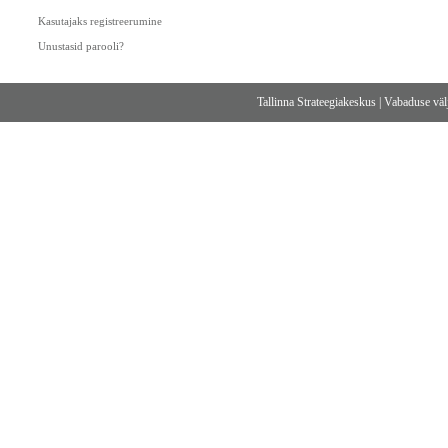
Kasutajaks registreerumine
Unustasid parooli?
Tallinna Strateegiakeskus
|
Vabaduse välj