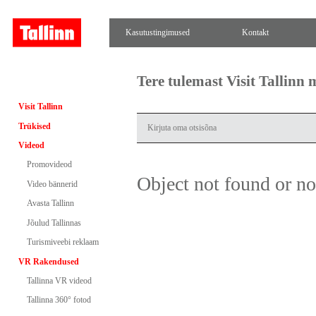
Kasutustingimused
Kontakt
Tere tulemast Visit Tallinn
Visit Tallinn
Trükised
Videod
Promovideod
Object not found or n
Video bännerid
Avasta Tallinn
Jõulud Tallinnas
Turismiveebi reklaam
VR Rakendused
Tallinna VR videod
Tallinna 360° fotod