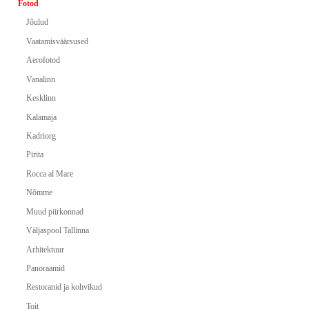
Fotod
Jõulud
Vaatamisväärsused
Aerofotod
Vanalinn
Kesklinn
Kalamaja
Kadriorg
Pirita
Rocca al Mare
Nõmme
Muud piirkonnad
Väljaspool Tallinna
Arhitektuur
Panoraamid
Restoranid ja kohvikud
Toit