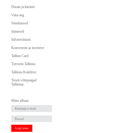
Disain ja käsitöö
Vaba aeg
Sündmused
Inimesed
Infrastruktuur
Konverents ja incentive
Tallinn Card
Tutvusta Tallinna
Tallinna Kuklifest
Teneti võttepaigad
Tallinnas
Minu album
Logi sisse