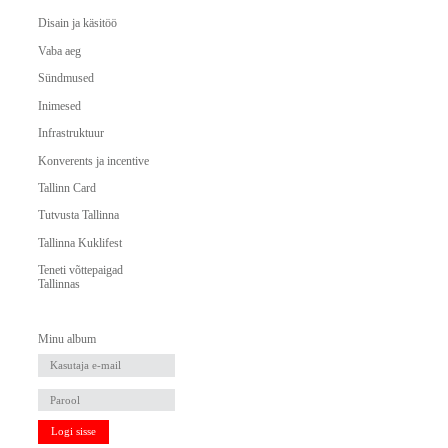
Disain ja käsitöö
Vaba aeg
Sündmused
Inimesed
Infrastruktuur
Konverents ja incentive
Tallinn Card
Tutvusta Tallinna
Tallinna Kuklifest
Teneti võttepaigad
Tallinnas
Minu album
Logi sisse