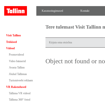
Kasutustingimused
Kontakt
Tere tulemast Visit Tallinn
Visit Tallinn
Trükised
Videod
Promovideod
Object not found or n
Video bännerid
Avasta Tallinn
Jõulud Tallinnas
Turismiveebi reklaam
VR Rakendused
Tallinna VR videod
Tallinna 360° fotod