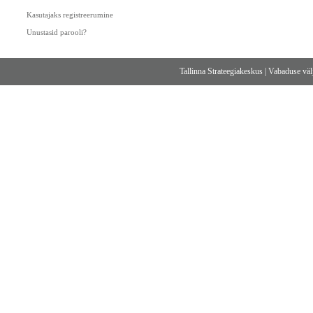
Kasutajaks registreerumine
Unustasid parooli?
Tallinna Strateegiakeskus
|
Vabaduse välj