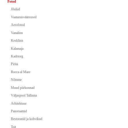
Fotod
Jõulud
Vaatamisväärsused
Aerofotod
Vanalinn
Kesklinn
Kalamaja
Kadriorg
Pirita
Rocca al Mare
Nõmme
Muud piirkonnad
Väljaspool Tallinna
Arhitektuur
Panoraamid
Restoranid ja kohvikud
Toit