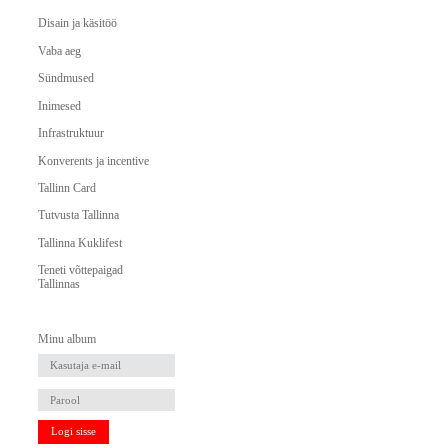
Disain ja käsitöö
Vaba aeg
Sündmused
Inimesed
Infrastruktuur
Konverents ja incentive
Tallinn Card
Tutvusta Tallinna
Tallinna Kuklifest
Teneti võttepaigad
Tallinnas
Minu album
Logi sisse