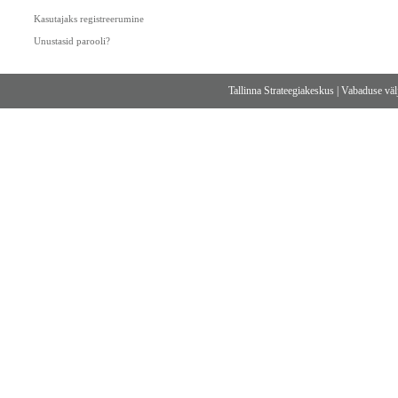
Kasutajaks registreerumine
Unustasid parooli?
Tallinna Strateegiakeskus
|
Vabaduse välj