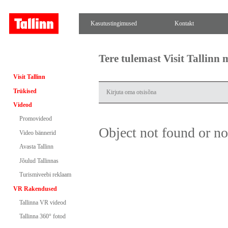
Kasutustingimused
Kontakt
Tere tulemast Visit Tallinn
Visit Tallinn
Trükised
Videod
Promovideod
Object not found or n
Video bännerid
Avasta Tallinn
Jõulud Tallinnas
Turismiveebi reklaam
VR Rakendused
Tallinna VR videod
Tallinna 360° fotod