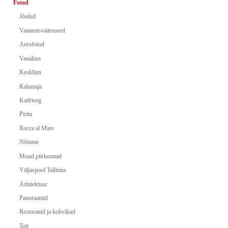
Fotod
Jõulud
Vaatamisväärsused
Aerofotod
Vanalinn
Kesklinn
Kalamaja
Kadriorg
Pirita
Rocca al Mare
Nõmme
Muud piirkonnad
Väljaspool Tallinna
Arhitektuur
Panoraamid
Restoranid ja kohvikud
Toit