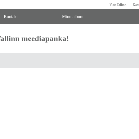
Visit Tallinn
Kaa
Kontakt
Minu album
 Tallinn meediapanka!