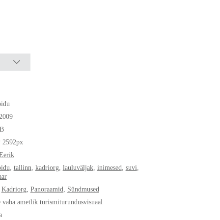
pidu
.2009
B
* 2592px
 Eerik
pidu
,
tallinn
,
kadriorg
,
lauluväljak
,
inimesed
,
suvi
,
aar
,
Kadriorg
,
Panoraamid
,
Sündmused
e vaba ametlik turismiturundusvisuaal
a