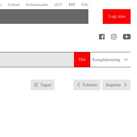
rt
Uudised
Professionaalile
18:57
EST
ENG
Logi sisse
Otsi
Kompleksotsing
Tagasi
Eelmine
Järgmine