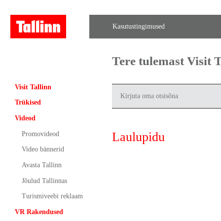
Kasutustingimused
Tere tulemast Visit
Visit Tallinn
Trükised
Videod
Laulupidu
Promovideod
Video bännerid
Avasta Tallinn
Jõulud Tallinnas
Turismiveebi reklaam
VR Rakendused