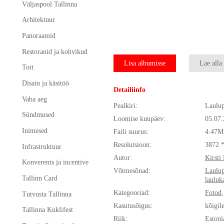
Väljaspool Tallinna
Arhitektuur
Panoraamid
Restoranid ja kohvikud
Lisa albumisse
Lae alla
Toit
Disain ja käsitöö
Detailiinfo
Vaba aeg
Pealkiri:
Laulu
Sündmused
Loomise kuupäev:
05.07
Inimesed
Faili suurus:
4.47M
Resolutsioon:
3872 
Infrastruktuur
Autor:
Kirsti
Konverents ja incentive
Võtmesõnad:
Laulu
Tallinn Card
lauluk
Kategooriad:
Fotod
Tutvusta Tallinna
Kasutusõigus:
kõigil
Tallinna Kuklifest
Riik:
Estoni