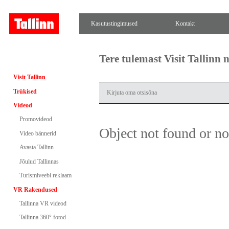
Kasutustingimused
Kontakt
Tere tulemast Visit Tallinn
Visit Tallinn
Trükised
Videod
Promovideod
Object not found or n
Video bännerid
Avasta Tallinn
Jõulud Tallinnas
Turismiveebi reklaam
VR Rakendused
Tallinna VR videod
Tallinna 360° fotod