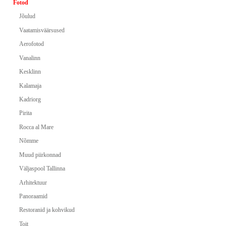
Fotod
Jõulud
Vaatamisväärsused
Aerofotod
Vanalinn
Kesklinn
Kalamaja
Kadriorg
Pirita
Rocca al Mare
Nõmme
Muud piirkonnad
Väljaspool Tallinna
Arhitektuur
Panoraamid
Restoranid ja kohvikud
Toit