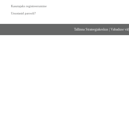
Kasutajaks registreerumine
Unustasid parooli?
Tallinna Strateegiakeskus
|
Vabaduse välj