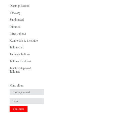
Disain ja käsitöö
Vaba aeg
Sündmused
Inimesed
Infrastruktuur
Konverents ja incentive
Tallinn Card
Tutvusta Tallinna
Tallinna Kuklifest
Teneti võttepaigad
Tallinnas
Minu album
Logi sisse