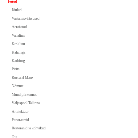
Fotod
Jõulud
Vaatamisväärsused
Aerofotod
Vanalinn
Kesklinn
Kalamaja
Kadriorg
Pirita
Rocca al Mare
Nõmme
Muud piirkonnad
Väljaspool Tallinna
Arhitektuur
Panoraamid
Restoranid ja kohvikud
Toit