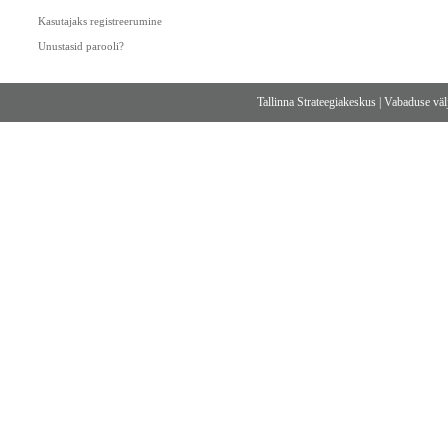
Kasutajaks registreerumine
Unustasid parooli?
Tallinna Strateegiakeskus
|
Vabaduse välj