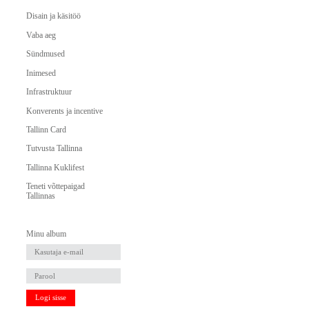
Disain ja käsitöö
Vaba aeg
Sündmused
Inimesed
Infrastruktuur
Konverents ja incentive
Tallinn Card
Tutvusta Tallinna
Tallinna Kuklifest
Teneti võttepaigad
Tallinnas
Minu album
Logi sisse