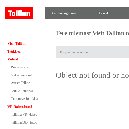
Kasutustingimused
Kontakt
Tere tulemast Visit Tallinn
Visit Tallinn
Trükised
Videod
Promovideod
Object not found or n
Video bännerid
Avasta Tallinn
Jõulud Tallinnas
Turismiveebi reklaam
VR Rakendused
Tallinna VR videod
Tallinna 360° fotod