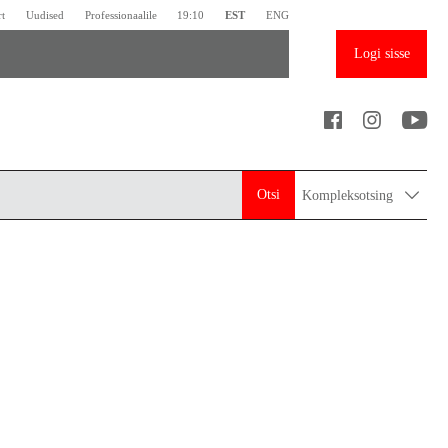
rt
Uudised
Professionaalile
19:10
EST
ENG
Logi sisse
Otsi
Kompleksotsing