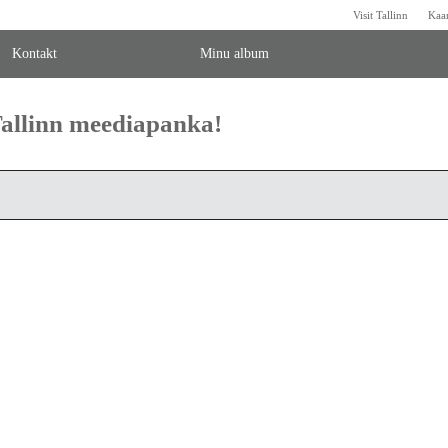
Visit Tallinn
Kaa
Kontakt
Minu album
 Tallinn meediapanka!