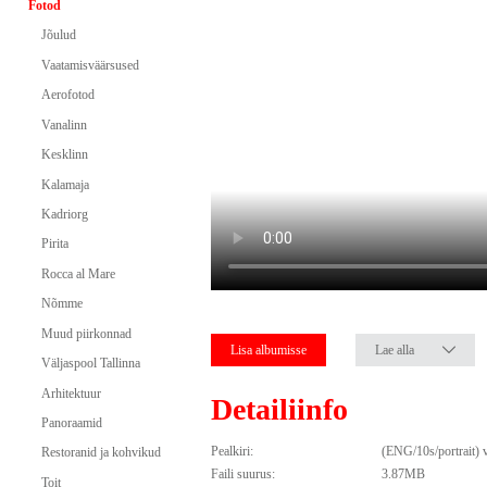
Fotod
Jõulud
Vaatamisväärsused
Aerofotod
Vanalinn
Kesklinn
Kalamaja
Kadriorg
Pirita
Rocca al Mare
Nõmme
Muud piirkonnad
Lisa albumisse
Lae alla
Väljaspool Tallinna
Arhitektuur
Detailiinfo
Panoraamid
Pealkiri:
(ENG/10s/portrait) vi
Restoranid ja kohvikud
Faili suurus:
3.87MB
Toit