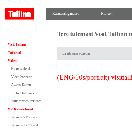
Kasutustingimused
Kontakt
Tere tulemast Visit Tallinn
Visit Tallinn
Trükised
Videod
Promovideod
(ENG/10s/portrait) visittall
Video bännerid
Avasta Tallinn
Jõulud Tallinnas
Turismiveebi reklaam
VR Rakendused
Tallinna VR videod
Tallinna 360° fotod