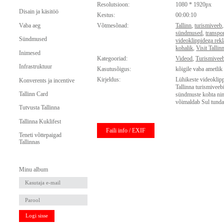
Resolutsioon:
1080 * 1920px
Disain ja käsitöö
Kestus:
00:00:10
Vaba aeg
Võtmesõnad:
Tallinn
,
turismiveeb
sündmused
,
transpor
Sündmused
videoklippidega rek
kohalik
,
Visit Tallin
Inimesed
Kategooriad:
Videod
,
Turismiveeb
Infrastruktuur
Kasutusõigus:
kõigile vaba ametlik
Kirjeldus:
Lühikeste videoklipp
Konverents ja incentive
Tallinna turismiveebi
Tallinn Card
sündmuste kohta ning
võimaldab Sul tunda 
Tutvusta Tallinna
Tallinna Kuklifest
Faili info / EXIF
Teneti võttepaigad
Tallinnas
Minu album
Logi sisse