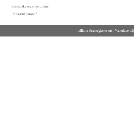
Kasutajaks registreerumine
Unustasid parooli?
Tallinna Strateegiakeskus
|
Vabaduse välj