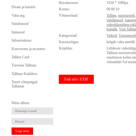
Resolutsioon:
1920 * 1080px
Disain ja käsitöö
Kestus:
00:00:10
Vaba aeg
Võtmesõnad:
Tallinn
,
turismiveeb
sündmused
,
transpor
Sündmused
videoklippidega rek
kohalik
,
Visit Tallin
Inimesed
Kategooriad:
Videod
,
Turismiveeb
Infrastruktuur
Kasutusõigus:
kõigile vaba ametlik
Kirjeldus:
Lühikeste videoklipp
Konverents ja incentive
Tallinna turismiveebi
Tallinn Card
sündmuste kohta ning
võimaldab Sul tunda 
Tutvusta Tallinna
Tallinna Kuklifest
Faili info / EXIF
Teneti võttepaigad
Tallinnas
Minu album
Logi sisse