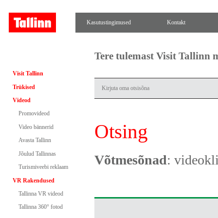
Kasutustingimused
Kontakt
Tere tulemast Visit Tallinn
Visit Tallinn
Trükised
Videod
Promovideod
Otsing
Video bännerid
Avasta Tallinn
Jõulud Tallinnas
Võtmesõnad
: videok
Turismiveebi reklaam
VR Rakendused
Tallinna VR videod
Tallinna 360° fotod