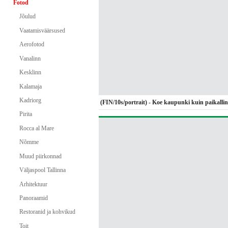
Fotod
Jõulud
Vaatamisväärsused
Aerofotod
Vanalinn
Kesklinn
Kalamaja
Kadriorg
(FIN/10s/portrait) - Koe kaupunki kuin paikalli
Pirita
Rocca al Mare
Nõmme
Muud piirkonnad
Väljaspool Tallinna
Arhitektuur
Panoraamid
Restoranid ja kohvikud
Toit