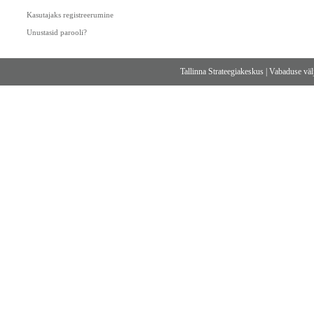
Kasutajaks registreerumine
Unustasid parooli?
Tallinna Strateegiakeskus
|
Vabaduse välj