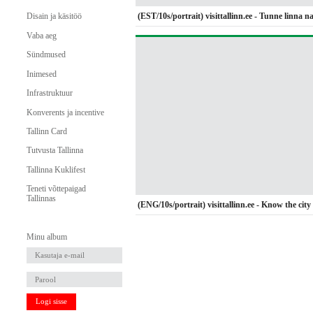
(EST/10s/portrait) visittallinn.ee - Tunne linna 
Disain ja käsitöö
Vaba aeg
Sündmused
Inimesed
Infrastruktuur
Konverents ja incentive
Tallinn Card
Tutvusta Tallinna
Tallinna Kuklifest
Teneti võttepaigad
Tallinnas
(ENG/10s/portrait) visittallinn.ee - Know the city 
Minu album
Logi sisse