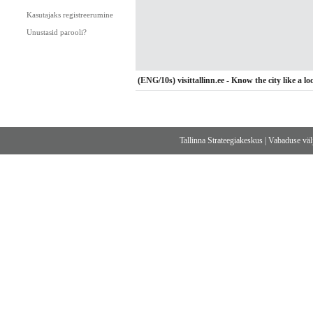
Kasutajaks registreerumine
Unustasid parooli?
(ENG/10s) visittallinn.ee - Know the city like a lo
Tallinna Strateegiakeskus
|
Vabaduse välj