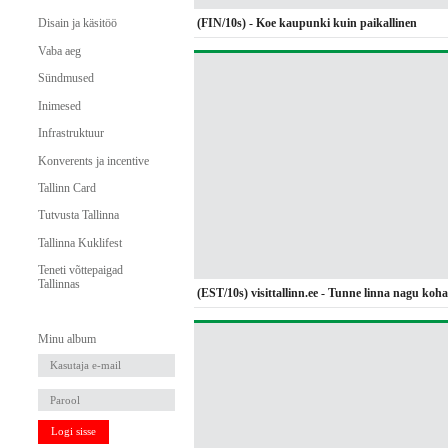
(FIN/10s) - Koe kaupunki kuin paikallinen
Disain ja käsitöö
Vaba aeg
Sündmused
Inimesed
Infrastruktuur
Konverents ja incentive
Tallinn Card
Tutvusta Tallinna
Tallinna Kuklifest
Teneti võttepaigad
Tallinnas
(EST/10s) visittallinn.ee - Tunne linna nagu koha
Minu album
Logi sisse