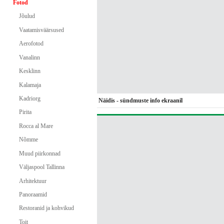
Fotod
Jõulud
Vaatamisväärsused
Aerofotod
Vanalinn
Kesklinn
Kalamaja
Kadriorg
Näidis - sündmuste info ekraanil
Pirita
Rocca al Mare
Nõmme
Muud piirkonnad
Väljaspool Tallinna
Arhitektuur
Panoraamid
Restoranid ja kohvikud
Toit