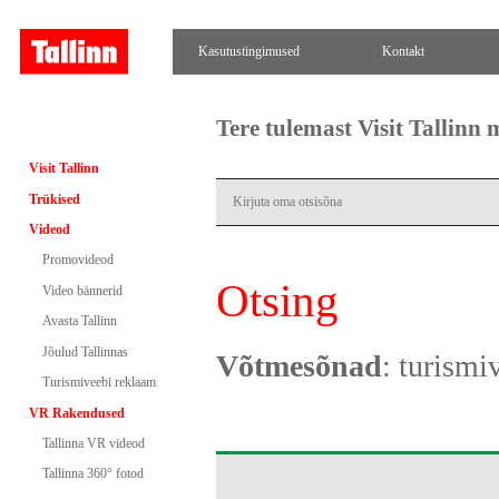
Kasutustingimused
Kontakt
Tere tulemast Visit Tallinn
Visit Tallinn
Trükised
Videod
Promovideod
Otsing
Video bännerid
Avasta Tallinn
Jõulud Tallinnas
Võtmesõnad
: turismi
Turismiveebi reklaam
VR Rakendused
Tallinna VR videod
Tallinna 360° fotod